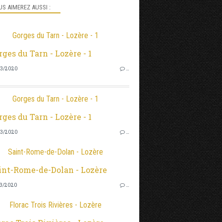
S AIMEREZ AUSSI :
Gorges du Tarn - Lozère - 1
3/2020
…
Gorges du Tarn - Lozère - 1
3/2020
…
Saint-Rome-de-Dolan - Lozère
3/2020
…
Florac Trois Rivières - Lozère