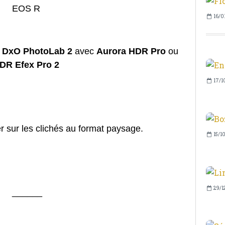
EOS R
16/0
s
DxO PhotoLab 2
avec
Aurora HDR Pro
ou
DR Efex Pro 2
17/1
er sur les clichés au format paysage.
15/1
29/1
______