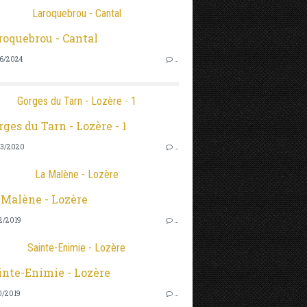
Laroquebrou - Cantal
6/2024
…
Gorges du Tarn - Lozère - 1
3/2020
…
La Malène - Lozère
2/2019
…
Sainte-Enimie - Lozère
0/2019
…