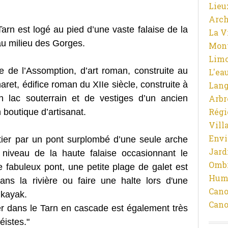
Lieu
Arch
rn est logé au pied d’une vaste falaise de la
La V
au milieu des Gorges.
Mon
Limo
 de l’Assomption, d’art roman, construite au
L'ea
naret, édifice roman du XIIe siècle, construite à
Lan
un lac souterrain et de vestiges d’un ancien
Arbr
Régi
boutique d’artisanat.
Vill
Env
tier par un pont surplombé d’une seule arche
Jard
 niveau de la haute falaise occasionnant le
Ombr
fabuleux pont, une petite plage de galet est
Hum
ns la rivière ou faire une halte lors d'une
Cano
 kayak.
Cano
er dans le Tarn en cascade est également très
éistes."