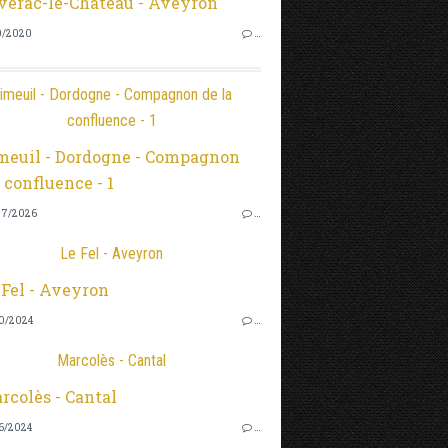
0/2020
…
imeuil - Dordogne - Compagnon de la
confluence - 1
7/2026
…
Le Fel - Aveyron
0/2024
…
Marcolès - Cantal
6/2024
…