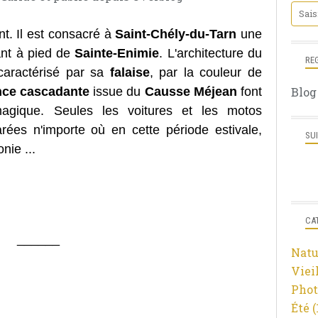
ent. Il est consacré à
Saint-Chély-du-Tarn
une
tant à pied de
Sainte-Enimie
. L'architecture du
RE
 caractérisé par sa
falaise
, par la couleur de
nce cascadante
issue du
Causse Méjean
font
Blog
agique. Seules les voitures et les motos
rées n'importe où en cette période estivale,
SU
nie ...
CA
______
Natu
Viei
Phot
Été
(