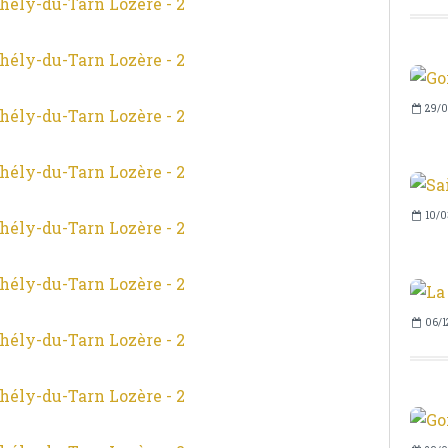
29/0
10/0
06/1