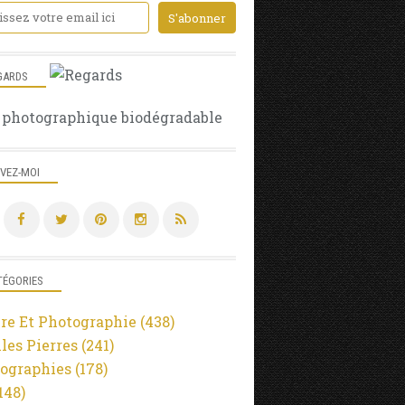
GARDS
 photographique biodégradable
IVEZ-MOI
TÉGORIES
re Et Photographie
(438)
lles Pierres
(241)
ographies
(178)
148)