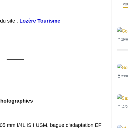
VOU
 du site :
Lozère Tourisme
29/0
______
29/0
hotographies
10/0
5 mm f/4L IS I USM, bague d'adaptation EF