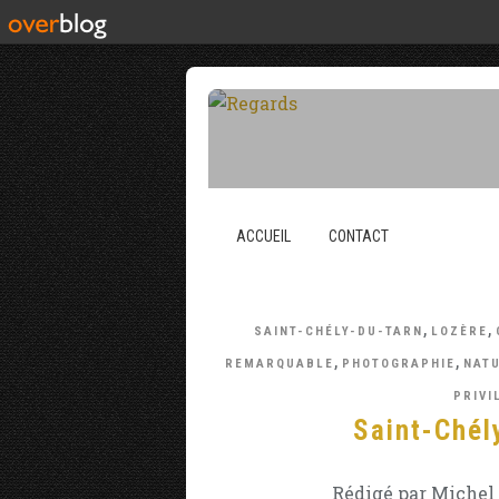
ACCUEIL
CONTACT
,
,
SAINT-CHÉLY-DU-TARN
LOZÈRE
,
,
REMARQUABLE
PHOTOGRAPHIE
NAT
PRIVI
Saint-Chél
Rédigé par Michel 