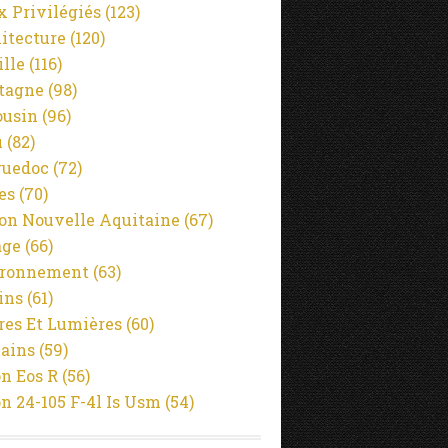
x Privilégiés
(123)
itecture
(120)
ille
(116)
tagne
(98)
usin
(96)
u
(82)
guedoc
(72)
es
(70)
on Nouvelle Aquitaine
(67)
age
(66)
ironnement
(63)
ins
(61)
es Et Lumières
(60)
ains
(59)
n Eos R
(56)
n 24-105 F-4l Is Usm
(54)