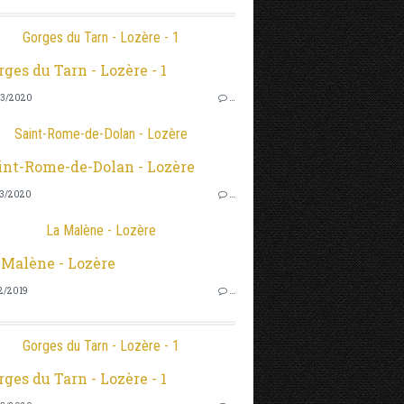
Gorges du Tarn - Lozère - 1
3/2020
…
Saint-Rome-de-Dolan - Lozère
3/2020
…
La Malène - Lozère
2/2019
…
Gorges du Tarn - Lozère - 1