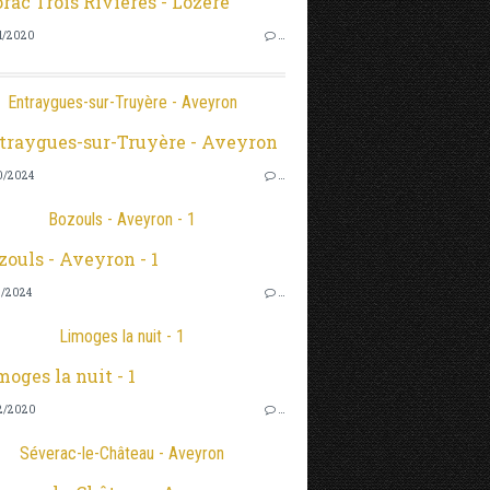
1/2020
…
Entraygues-sur-Truyère - Aveyron
0/2024
…
Bozouls - Aveyron - 1
0/2024
…
Limoges la nuit - 1
2/2020
…
Séverac-le-Château - Aveyron