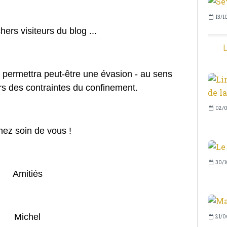
13/1
hers visiteurs du blog ...
L
s permettra peut-être une évasion - au sens
rs des contraintes du confinement.
02/0
nez soin de vous !
30/1
Amitiés
Michel
21/0