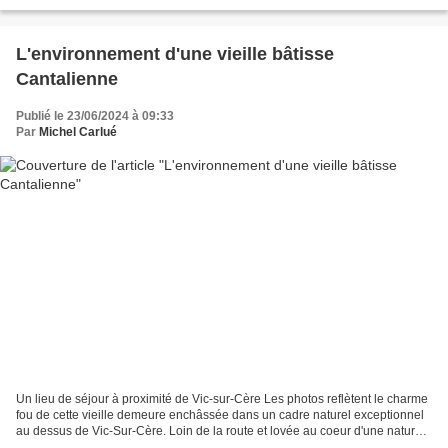
EOS R Canon 24-105 F/4 L IS USM...
L'environnement d'une vieille bâtisse
Cantalienne
Publié le 23/06/2024 à 09:33
Par
Michel Carlué
Un lieu de séjour à proximité de Vic-sur-Cère Les photos reflètent le charme
fou de cette vieille demeure enchâssée dans un cadre naturel exceptionnel
au dessus de Vic-Sur-Cère. Loin de la route et lovée au coeur d'une nature
boisée, offrant depuis la...