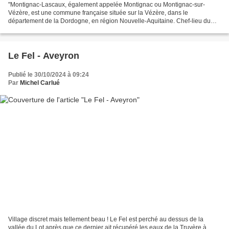
"Montignac-Lascaux, également appelée Montignac ou Montignac-sur-
Vézère, est une commune française située sur la Vézère, dans le
département de la Dordogne, en région Nouvelle-Aquitaine. Chef-lieu du
canton de Montignac de 1790 à 2015, la commune est...
Le Fel - Aveyron
Publié le 30/10/2024 à 09:24
Par
Michel Carlué
Village discret mais tellement beau ! Le Fel est perché au dessus de la
vallée du Lot après que ce dernier ait récupéré les eaux de la Truyère à