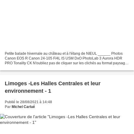
Petite balade hivernale au château et à l'étang de NIEUL ______ Photos
Canon EOS R Canon 24-105 F/4L IS USM DxO PhotoLab 3 Aurora HDR
PRO Tonality CK N'oubliez pas de cliquer sur les clichés au format paysage
______ A bientôt Cordialement à vous Mich...
Limoges -Les Halles Centrales et leur
environnement - 1
Publié le 28/08/2021 à 14:48
Par
Michel Carlué