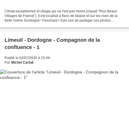
Climat exceptionnel et village qui ne l'est pas moins (classé "Plus Beaux
Villages de France"). Il est localisé à flanc de falaise et sur les rives de la
belle rivière Dordogne ! Fascinant ! Suis ravi de partager ces photos.
J'espère qu'elles vous feront...
Limeuil - Dordogne - Compagnon de la
confluence - 1
Publié le 02/07/2026 à 15:46
Par
Michel Carlué