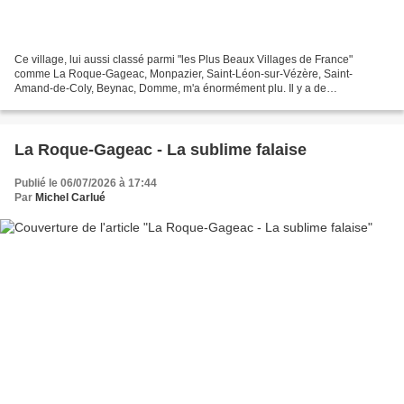
Ce village, lui aussi classé parmi "les Plus Beaux Villages de France"
comme La Roque-Gageac, Monpazier, Saint-Léon-sur-Vézère, Saint-
Amand-de-Coly, Beynac, Domme, m'a énormément plu. Il y a de
nombreuses raisons à cela. En premier lieu il occupe une...
La Roque-Gageac - La sublime falaise
Publié le 06/07/2026 à 17:44
Par
Michel Carlué