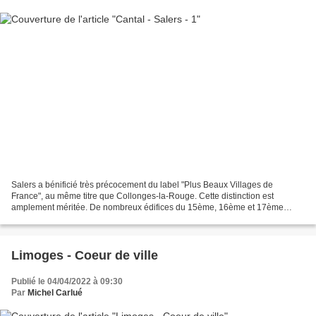
Salers a bénificié très précocement du label "Plus Beaux Villages de
France", au même titre que Collonges-la-Rouge. Cette distinction est
amplement méritée. De nombreux édifices du 15ème, 16ème et 17ème
siècles, étonnamment bien conservés, ornent les...
Limoges - Coeur de ville
Publié le 04/04/2022 à 09:30
Par
Michel Carlué