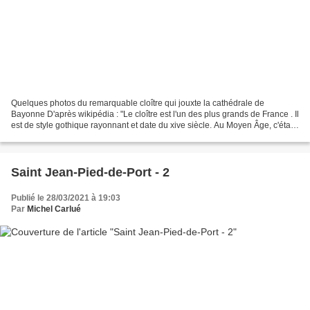
Quelques photos du remarquable cloître qui jouxte la cathédrale de
Bayonne D'après wikipédia : "Le cloître est l'un des plus grands de France . Il
est de style gothique rayonnant et date du xive siècle. Au Moyen Âge, c'était
un lieu de réunion et de conversation...
Saint Jean-Pied-de-Port - 2
Publié le 28/03/2021 à 19:03
Par
Michel Carlué