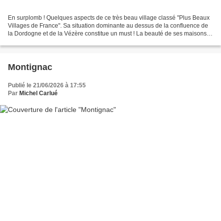
En surplomb ! Quelques aspects de ce très beau village classé "Plus Beaux
Villages de France". Sa situation dominante au dessus de la confluence de
la Dordogne et de la Vézère constitue un must ! La beauté de ses maisons et
de leur toiture enchante les...
Montignac
Publié le 21/06/2026 à 17:55
Par
Michel Carlué