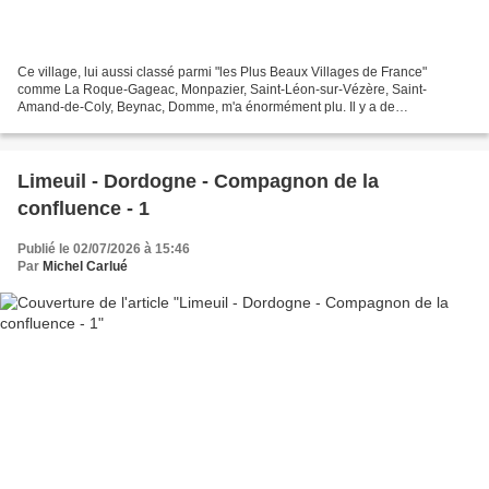
Ce village, lui aussi classé parmi "les Plus Beaux Villages de France"
comme La Roque-Gageac, Monpazier, Saint-Léon-sur-Vézère, Saint-
Amand-de-Coly, Beynac, Domme, m'a énormément plu. Il y a de
nombreuses raisons à cela. En premier lieu il occupe une...
Limeuil - Dordogne - Compagnon de la
confluence - 1
Publié le 02/07/2026 à 15:46
Par
Michel Carlué