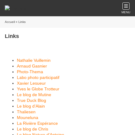
MENU
Accueil
» Links
Links
Nathalie Vuillemin
Arnaud Gasnier
Photo-Thema
Labo photo participatif
Xavier Lesueur
Yves le Globe Trotteur
Le blog de Mutine
True Duck Blog
Le blog d'Alain
Thaliesen
Mouneluna
La Rivière Espérance
Le blog de Chris
Le blog Nature d'Antoine