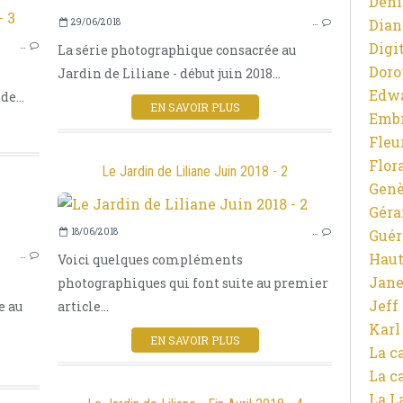
Deni
LANGUEDOC
Dian
29/06/2018
…
NATURE ET PHOTOGRAPHIE
Digit
…
La série photographique consacrée au
PHOTOGRAPHIES
Doro
Jardin de Liliane - début juin 2018...
LIEUX PRIVILÉGIÉS
Edw
e...
JARDINS
EN SAVOIR PLUS
Emb
OMBRES ET LUMIÈRES
Fleu
LIMOUSIN
Flor
ENVIRONNEMENT
Le Jardin de Liliane Juin 2018 - 2
Gen
PRINTEMPS
Gér
Guér
18/06/2018
…
NATURE ET PHOTOGRAPHIE
Haut
…
Voici quelques compléments
PHOTOGRAPHIES
Jane
photographiques qui font suite au premier
JARDINS
Jeff
e au
article...
OMBRES ET LUMIÈRES
Karl
EN SAVOIR PLUS
La c
La c
La L