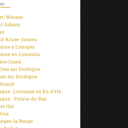
NOËL
GES
OMBRES ET LUMIÈRES
rt-Watson
LIMOUSIN
el-Adams
LIMOGES
es
id-Kruse-Jensen
mne à Limoges
mne en Limousin
ara-Crane
NATURE ET PHOTOGRAPHIE
lieu sur Dordogne
VIEILLES PIERRES
ac sur Dordogne
PHOTOGRAPHIES
-Brandt
MONTAGNE
agne : Locronan en fin d'été
LIEUX PRIVILÉGIÉS
agne - Pointe-du-Raz
OMBRES ET LUMIÈRES
 et thé
ENVIRONNEMENT
tres
ARBRES
onges-la-Rouge
L'EAU