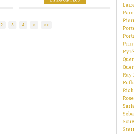
EN SAVOIR PLUS
Lair
Parc
Pier
2
3
4
>
>>
Port
Port
Prin
Pyré
Quer
Quer
Ray 
Refl
Rich
Rose
Sarl
Seba
Souv
Stet