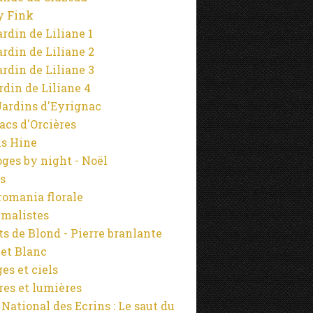
y Fink
ardin de Liliane 1
NATURE ET PHOTOGRAPHIE
ardin de Liliane 2
PHOTOGRAPHIES
ardin de Liliane 3
LIEUX PRIVILÉGIÉS
ardin de Liliane 4
JARDINS
Jardins d'Eyrignac
OMBRES ET LUMIÈRES
lacs d'Orcières
LIMOUSIN
s Hine
ARBRES
ges by night - Noël
s
omania florale
malistes
NATURE ET PHOTOGRAPHIE
s de Blond - Pierre branlante
JARDINS
 et Blanc
OMBRES ET LUMIÈRES
es et ciels
LIMOUSIN
es et lumières
PHOTOGRAPHIES
 National des Ecrins : Le saut du