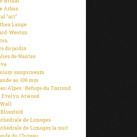
s-Brihat
NATURE ET PHOTOGRAPHIE
e Arbus
PHOTOGRAPHIES
al "art"
JARDINS
thea Lange
LIMOUSIN
ard-Weston
OMBRES ET LUMIÈRES
run
ARBRES
rs du jardin
alies de Nantes
ève
anium sanguineum
NATURE ET PHOTOGRAPHIE
ande au 100 mm
PHOTOGRAPHIES
es-Alpes : Refuge du Tourond
LIEUX PRIVILÉGIÉS
 Evelyn Atwood
JARDINS
 Wall
OMBRES ET LUMIÈRES
 Blossfeld
LIMOUSIN
athédrale de Limoges
ENVIRONNEMENT
athédrale de Limoges la nuit
ARBRES
ande du Cluzeau
PRINTEMPS