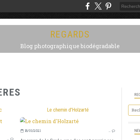
REGARDS
Blog photographique biodégradable
ERES
RE
c
Le chemin d'Holzarté
NIEUL
NE
18/01/2021
…
VILLAGE
…