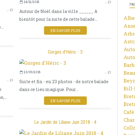
24/12/2018
…
LA VILLE
PA
…
Autour de Noël dans la ville ______ A
NOËL
Albe
t
bientôt pour la suite de cette balade...
OMBRES ET LUMIÈRES
Ans
..
PHOTOGRAPHIES
EN SAVOIR PLUS
Arbr
LIMOUSIN
Astr
LIMOGES
Auto
Gorges d'Héric - 3
Auto
Barb
Beau
23/09/2018
…
VIEILLES PIERRES
Beyn
…
Suite et fin - en 23 photos - de notre balade
PHOTOGRAPHIES
Bill
e
dans ce lieu magique. Pour...
MONTAGNE
Bret
,...
OMBRES ET LUMIÈRES
EN SAVOIR PLUS
Bret
ARCHITECTURE
Café
ÉTÉ
Char
VILLAGE
Le Jardin de Liliane Juin 2018 - 4
Coll
HÉRAULT