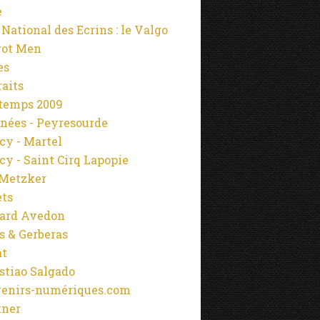
e
 National des Ecrins : le Valgo
rot Men
es
raits
temps 2009
nées - Peyresourde
cy - Martel
cy - Saint Cirq Lapopie
Metzker
ets
ard Avedon
s & Gerberas
at
stiao Salgado
enirs-numériques.com
tner