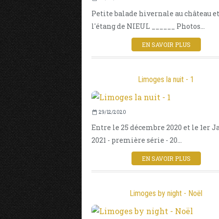
Petite balade hivernale au château et
l'étang de NIEUL ______ Photos...
EN SAVOIR PLUS
Limoges la nuit - 1
29/12/2020
Entre le 25 décembre 2020 et le 1er J
2021 - première série - 20...
EN SAVOIR PLUS
Limoges by night - Noël