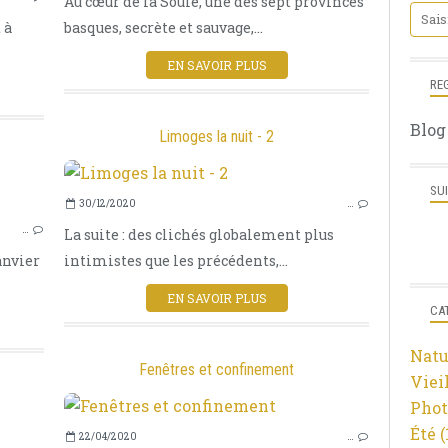
Au cœur de la Soule, une des sept provinces
HAUTE-VIENNE
 à
basques, secrète et sauvage,...
LIMOUSIN
RÉGION NOUVELLE AQUITAINE
EN SAVOIR PLUS
ARBRES
RE
ÉTANGS
Blog
L'EAU
Limoges la nuit - 2
HIVER
SU
30/12/2020
…
LIMOGES
…
La suite : des clichés globalement plus
HAUTE-VIENNE
anvier
intimistes que les précédents,...
LIMOUSIN
RÉGION NOUVELLE AQUITAINE
EN SAVOIR PLUS
CA
NOËL
COULEURS
Natu
OMBRES ET LUMIÈRES
Fenêtres et confinement
Viei
ARCHITECTURE
Phot
LA VILLE
Été
(
22/04/2020
…
LIMOGES