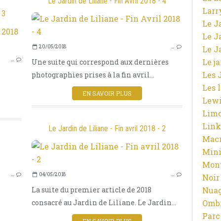
Le Jardin de Liliane - Fin Avril 2018 - 4
Larr
 3
Le J
Le J
NATURE ET PHOTOGRAPHIE
20/05/2018
…
Le J
PHOTOGRAPHIES
…
Le j
Une suite qui correspond aux dernières
OMBRES ET LUMIÈRES
Les 
photographies prises à la fin avril...
LIMOUSIN
Les 
TECHNIQUE PHOTOGRAPHIQUE
EN SAVOIR PLUS
Lewi
Limo
Link
Le Jardin de Liliane - Fin avril 2018 - 2
Macr
Mini
Mont
NATURE ET PHOTOGRAPHIE
…
04/05/2018
…
Noir
PHOTOGRAPHIES
Nuag
La suite du premier article de 2018
OMBRES ET LUMIÈRES
Ombr
consacré au Jardin de Liliane. Le Jardin...
JARDIN
Parc
PRINTEMPS