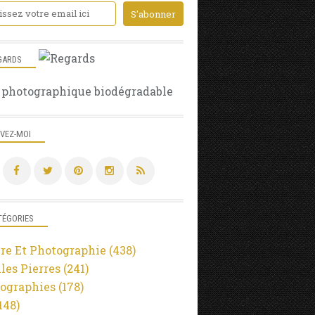
PYRÉNÉES ATLANTIQUE
RÉGION NOUVELLE AQUITAINE
GR10
L'EAU
GARDS
MONTAGNE
 photographique biodégradable
NATURE ET PHOTOGRAPHIE
OMBRES ET LUMIÈRES
LIMOGES
IVEZ-MOI
HAUTE-VIENNE
LIMOUSIN
RÉGION NOUVELLE AQUITAINE
NOËL
TÉGORIES
LA VILLE
OMBRES ET LUMIÈRES
re Et Photographie
(438)
ARCHITECTURE
lles Pierres
(241)
QUARTIER HISTORIQUE
ographies
(178)
INTÉRIEUR
148)
FENÊTRES