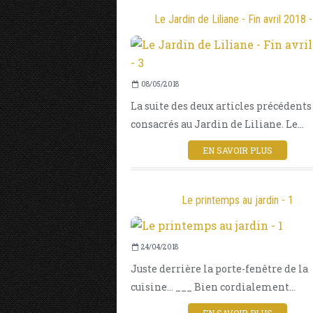
Le Jardin de Liliane - Fin avril 2018 -
08/05/2018
La suite des deux articles précédents
consacrés au Jardin de Liliane. Le...
EN SAVOIR PLUS
Le printemps au jardin - 1
24/04/2018
Juste derrière la porte-fenêtre de la
cuisine... ___ Bien cordialement...