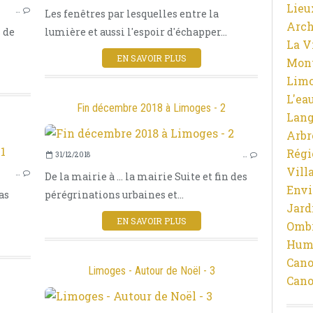
Lieu
…
Les fenêtres par lesquelles entre la
LA VILLE
Arch
 de
lumière et aussi l'espoir d'échapper...
LIMOUSIN
La V
NOUVELLE AQUITAINE
EN SAVOIR PLUS
Mon
NOËL
Limo
OMBRES ET LUMIÈRES
L'ea
VIEILLES PIERRES
Fin décembre 2018 à Limoges - 2
Lan
ARCHITECTURE
Arbr
HIVER
Régi
31/12/2018
…
LA VILLE
Vill
…
De la mairie à ... la mairie Suite et fin des
NOËL
Env
as
pérégrinations urbaines et...
OMBRES ET LUMIÈRES
Jard
LIMOUSIN
EN SAVOIR PLUS
Ombr
HIVER
Hum
LIMOGES
Cano
Limoges - Autour de Noël - 3
Cano