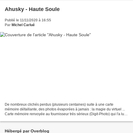
Ahusky - Haute Soule
Publié le 11/11/2020 à 16:55
Par
Michel Carlué
De nombreux clichés perdus (plusieurs centaines) suite à une carte
mémoire défaillante, des photos évaporées à jamais : la magie du virtuel ...
Carte mémoire renvoyée au fournisseur très sérieux (Digit-Photo) qui l'a lui
même adressée au fabricant (Intégral),...
Hébergé par Overblog