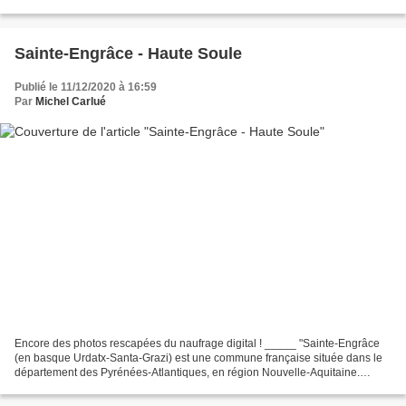
techniques particulières. En fait...
Sainte-Engrâce - Haute Soule
Publié le 11/12/2020 à 16:59
Par
Michel Carlué
Encore des photos rescapées du naufrage digital ! _____ "Sainte-Engrâce
(en basque Urdatx-Santa-Grazi) est une commune française située dans le
département des Pyrénées-Atlantiques, en région Nouvelle-Aquitaine.
Sainte-Engrâce fait partie de la Soule....