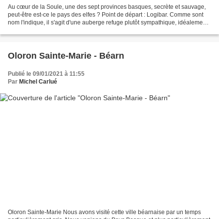
Au cœur de la Soule, une des sept provinces basques, secrète et sauvage,
peut-être est-ce le pays des elfes ? Point de départ : Logibar. Comme sont
nom l'indique, il s'agit d'une auberge refuge plutôt sympathique, idéalement
placée sur le parcours du...
Oloron Sainte-Marie - Béarn
Publié le 09/01/2021 à 11:55
Par
Michel Carlué
Oloron Sainte-Marie Nous avons visité cette ville béarnaise par un temps