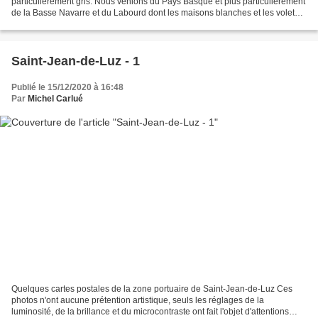
particulièrement gris. Nous venions du Pays Basque et plus particulièrement
de la Basse Navarre et du Labourd dont les maisons blanches et les volets
colorés - souvent en rouge -...
Saint-Jean-de-Luz - 1
Publié le 15/12/2020 à 16:48
Par
Michel Carlué
Quelques cartes postales de la zone portuaire de Saint-Jean-de-Luz Ces
photos n'ont aucune prétention artistique, seuls les réglages de la
luminosité, de la brillance et du microcontraste ont fait l'objet d'attentions