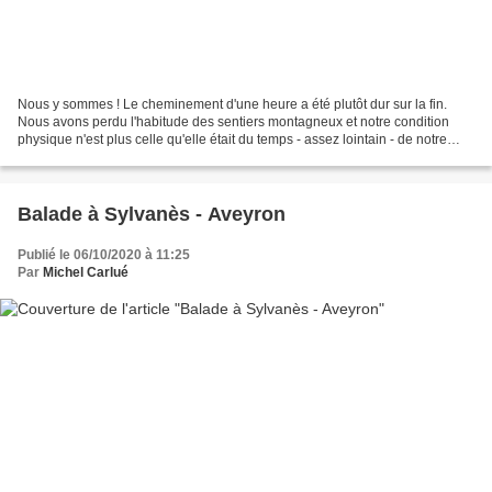
Nous y sommes ! Le cheminement d'une heure a été plutôt dur sur la fin.
Nous avons perdu l'habitude des sentiers montagneux et notre condition
physique n'est plus celle qu'elle était du temps - assez lointain - de notre
jeunesse. Bref nous avons morflé...
Balade à Sylvanès - Aveyron
Publié le 06/10/2020 à 11:25
Par
Michel Carlué