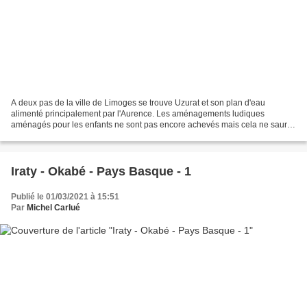
A deux pas de la ville de Limoges se trouve Uzurat et son plan d'eau
alimenté principalement par l'Aurence. Les aménagements ludiques
aménagés pour les enfants ne sont pas encore achevés mais cela ne saurait
tarder. Une forêt surplombe l'ensemble. Elle...
Iraty - Okabé - Pays Basque - 1
Publié le 01/03/2021 à 15:51
Par
Michel Carlué