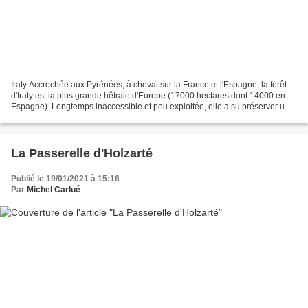
Iraty Accrochée aux Pyrénées, à cheval sur la France et l'Espagne, la forêt
d'Iraty est la plus grande hêtraie d'Europe (17000 hectares dont 14000 en
Espagne). Longtemps inaccessible et peu exploitée, elle a su préserver une
faune et une flore remarquables....
La Passerelle d'Holzarté
Publié le 19/01/2021 à 15:16
Par
Michel Carlué