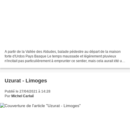
A partir de la Vallée des Aldudes, balade pédestre au départ de la maison
forte d'Urdos Pays Basque Le temps maussade et légèrement pluvieux
n'incitait pas particulièrement à emprunter ce sentier, mais cela aurait été un
très mauvais calcul que d'attendre...
Uzurat - Limoges
Publié le 27/04/2021 à 14:28
Par
Michel Carlué