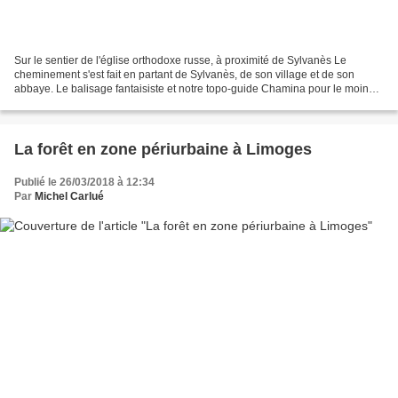
Sur le sentier de l'église orthodoxe russe, à proximité de Sylvanès Le
cheminement s'est fait en partant de Sylvanès, de son village et de son
abbaye. Le balisage fantaisiste et notre topo-guide Chamina pour le moins
confus dans ses explications ont fait...
La forêt en zone périurbaine à Limoges
Publié le 26/03/2018 à 12:34
Par
Michel Carlué