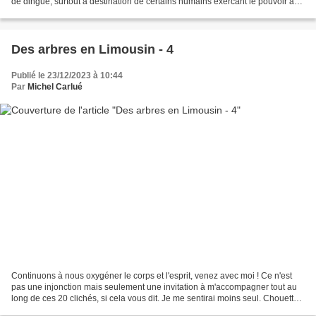
de dingue, surtout à destination de certains humains exercant le pouvoir au
sein de nos sociétés malades de leurs...
Des arbres en Limousin - 4
Publié le 23/12/2023 à 10:44
Par
Michel Carlué
Continuons à nous oxygéner le corps et l'esprit, venez avec moi ! Ce n'est
pas une injonction mais seulement une invitation à m'accompagner tout au
long de ces 20 clichés, si cela vous dit. Je me sentirai moins seul. Chouette
alors puisque vous êtes là...