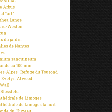
s-Brihat
e Arbus
al "art"
thea Lange
ard-Weston
run
rs du jardin
alies de Nantes
ève
anium sanguineum
ande au 100 mm
es-Alpes : Refuge du Tourond
 Evelyn Atwood
 Wall
 Blossfeld
athédrale de Limoges
athédrale de Limoges la nuit
ande du Cluzeau