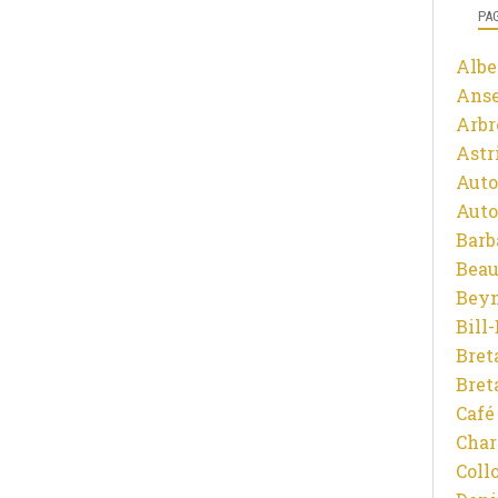
PA
Albe
Ans
Arbr
Astr
Auto
Auto
Barb
Beau
Beyn
Bill
Bret
Bret
Café
Char
Coll