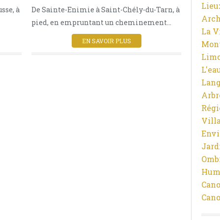
Lieu
sse, à
De Sainte-Enimie à Saint-Chély-du-Tarn, à
AVEYRON
Arch
pied, en empruntant un cheminement...
RANDONNÉE
La V
FORÊT
EN SAVOIR PLUS
Mon
OCCITANIE
Limo
ARBRES
L'ea
BOIS
Lan
NATURE
Arbr
Régi
Vill
Env
Jard
Ombr
Hum
Cano
Cano