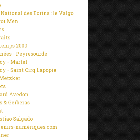
e
 National des Ecrins : le Valgo
rot Men
es
raits
temps 2009
nées - Peyresourde
cy - Martel
cy - Saint Cirq Lapopie
Metzker
ets
ard Avedon
s & Gerberas
at
stiao Salgado
enirs-numériques.com
tner