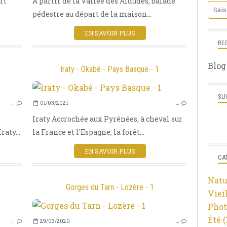
rt
A partir de la Vallée des Aldudes, balade
ESTIVE
pédestre au départ de la maison...
PLATEAU
MASSIF CANTALIEN
EN SAVOIR PLUS
RANDONNÉE
RE
BALADE
Blog
NATURE
Iraty - Okabé - Pays Basque - 1
PANORAMA
PAYS BASQUE
SU
…
01/03/2021
…
OCCABÉ
Iraty Accrochée aux Pyrénées, à cheval sur
IRATI
aty...
la France et l'Espagne, la forêt...
ÉTÉ
MONTAGNE
EN SAVOIR PLUS
CA
CROMLECHS
PYRÉNÉES ATLANTIQUES
Natu
ARBRES
Gorges du Tarn - Lozère - 1
Viei
HÊTRES
Phot
SYLVANÈS
Été
(
…
29/03/2020
…
ÉGLISE ORTHODOXE RUSSE