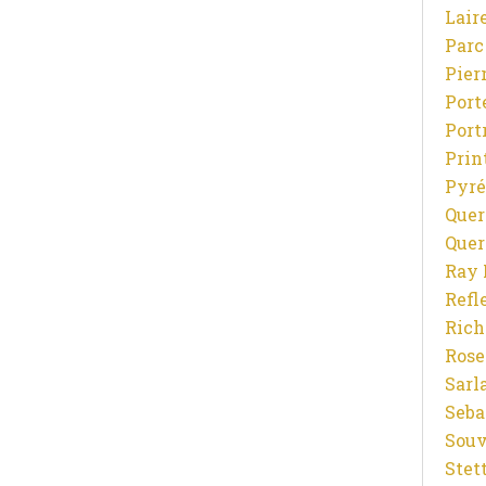
Lair
Parc
Pier
Port
Port
Prin
Pyré
Quer
Quer
Ray 
Refl
Rich
Rose
Sarl
Seba
Souv
Stet