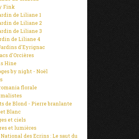
y Fink
ardin de Liliane 1
ardin de Liliane 2
ardin de Liliane 3
ardin de Liliane 4
Jardins d'Eyrignac
lacs d'Orcières
s Hine
ges by night - Noël
s
omania florale
malistes
s de Blond - Pierre branlante
 et Blanc
es et ciels
es et lumières
 National des Ecrins : Le saut du