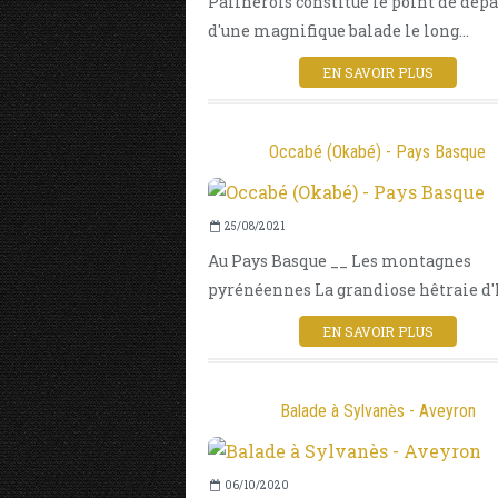
Pailherols constitue le point de dépa
d'une magnifique balade le long...
EN SAVOIR PLUS
Occabé (Okabé) - Pays Basque
25/08/2021
Au Pays Basque __ Les montagnes
pyrénéennes La grandiose hêtraie d'Ir
EN SAVOIR PLUS
Balade à Sylvanès - Aveyron
06/10/2020