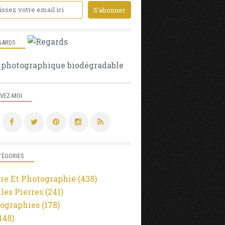
MAISON FORTE
PAYS BASQUE
PYRÉNÉES ATLANTIQUES
RÉGION NOUVELLE AQUITAINE
GARDS
ARBRES
 photographique biodégradable
FORÊT
CHÂTAIGNIER
IRATY
IVEZ-MOI
OCCABÉ
BASSE NAVARRE
PAYS BASQUE
PYRÉNÉES ATLANTIQUES
TÉGORIES
RÉGION NOUVELLE AQUITAINE
PROTOHISTOIRE
re Et Photographie
(438)
CROMLECHS
lles Pierres
(241)
PASTORALISME
ographies
(178)
RANDONNÉE
148)
LOZÈRE