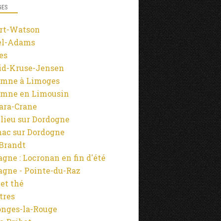
GES
rt-Watson
el-Adams
es
id-Kruse-Jensen
mne à Limoges
mne en Limousin
ara-Crane
lieu sur Dordogne
ac sur Dordogne
-Brandt
agne : Locronan en fin d'été
agne - Pointe-du-Raz
 et thé
tres
onges-la-Rouge