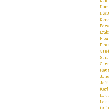
Deni
Dian
Digit
Doro
Edw
Emb
Fleu
Flor
Gen
Gér
Guér
Haut
Jane
Jeff
Karl
La c
La c
La L