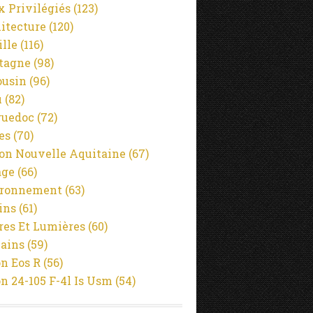
x Privilégiés
(123)
GORGES DU TARN
itecture
(120)
TARN
ille
(116)
SAINTE-ENIMIE
tagne
(98)
SAINT-CHÉLY-DU-TARN
usin
(96)
SITE REMARQUABLE
u
(82)
ENVIRONNEMENT
guedoc
(72)
L'EAU
es
(70)
on Nouvelle Aquitaine
(67)
age
(66)
ironnement
(63)
ins
(61)
es Et Lumières
(60)
ains
(59)
n Eos R
(56)
n 24-105 F-4l Is Usm
(54)