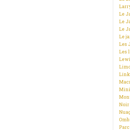
Larr
Le J
Le J
Le J
Le j
Les 
Les 
Lewi
Limo
Link
Macr
Mini
Mont
Noir
Nuag
Ombr
Parc