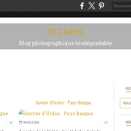
REGARDS
Blog photographique biodégradable
RE
Sentier d'Urdos - Pays Basque
PAILHEROLS
NE
…
16/02/2022
…
CANTAL