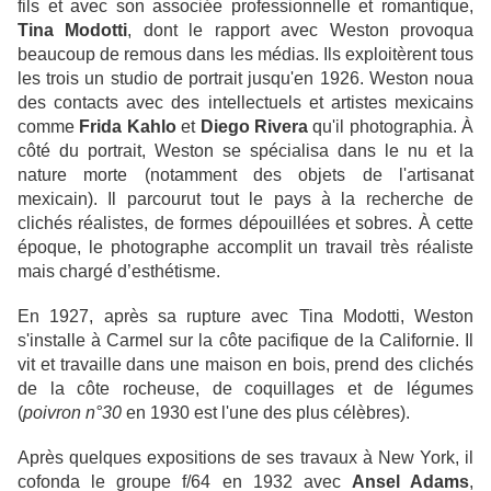
fils et avec son associée professionnelle et romantique,
Tina Modotti
, dont le rapport avec Weston provoqua
beaucoup de remous dans les médias. Ils exploitèrent tous
les trois un studio de portrait jusqu'en 1926. Weston noua
des contacts avec des intellectuels et artistes mexicains
comme
Frida Kahlo
et
Diego Rivera
qu'il photographia. À
côté du portrait, Weston se spécialisa dans le nu et la
nature morte (notamment des objets de l'artisanat
mexicain). Il parcourut tout le pays à la recherche de
clichés réalistes, de formes dépouillées et sobres. À cette
époque, le photographe accomplit un travail très réaliste
mais chargé d’esthétisme.
En 1927, après sa rupture avec Tina Modotti, Weston
s'installe à Carmel sur la côte pacifique de la Californie. Il
vit et travaille dans une maison en bois, prend des clichés
de la côte rocheuse, de coquillages et de légumes
(
poivron n°30
en 1930 est l'une des plus célèbres).
Après quelques expositions de ses travaux à New York, il
cofonda le groupe f/64 en 1932 avec
Ansel Adams
,