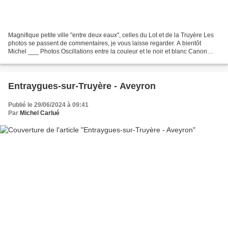
Magnifique petite ville "entre deux eaux", celles du Lot et de la Truyère Les
photos se passent de commentaires, je vous laisse regarder. A bientôt
Michel ___ Photos Oscillations entre la couleur et le noir et blanc Canon
EOS R Canon 24-105 F/4 L IS USM...
Entraygues-sur-Truyère - Aveyron
Publié le 29/06/2024 à 09:41
Par
Michel Carlué