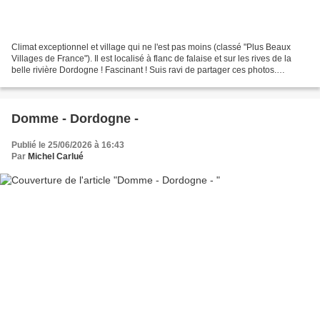
Climat exceptionnel et village qui ne l'est pas moins (classé "Plus Beaux
Villages de France"). Il est localisé à flanc de falaise et sur les rives de la
belle rivière Dordogne ! Fascinant ! Suis ravi de partager ces photos.
J'espère qu'elles vous feront...
Domme - Dordogne -
Publié le 25/06/2026 à 16:43
Par
Michel Carlué