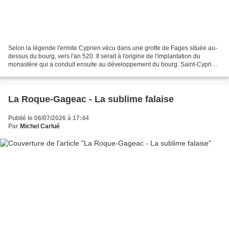
Selon la légende l'ermite Cyprien vécu dans une grotte de Fages située au-
dessus du bourg, vers l'an 520. Il serait à l'origine de l'implantation du
monastère qui a conduit ensuite au développement du bourg. Saint-Cyprien
a beaucoup de caractère. Sa situation,...
La Roque-Gageac - La sublime falaise
Publié le 06/07/2026 à 17:44
Par
Michel Carlué