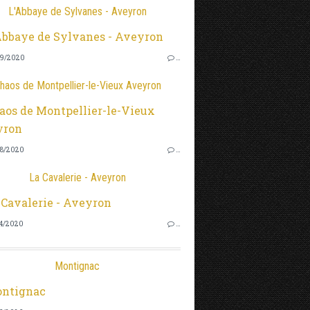
L'Abbaye de Sylvanes - Aveyron
9/2020
…
haos de Montpellier-le-Vieux Aveyron
8/2020
…
La Cavalerie - Aveyron
4/2020
…
Montignac