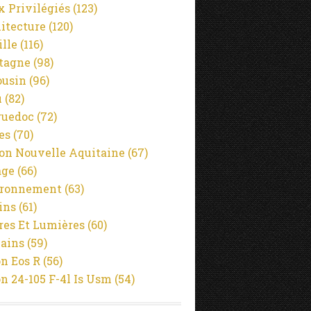
x Privilégiés
(123)
itecture
(120)
ille
(116)
tagne
(98)
usin
(96)
u
(82)
guedoc
(72)
es
(70)
on Nouvelle Aquitaine
(67)
age
(66)
ironnement
(63)
ins
(61)
es Et Lumières
(60)
ains
(59)
n Eos R
(56)
n 24-105 F-4l Is Usm
(54)