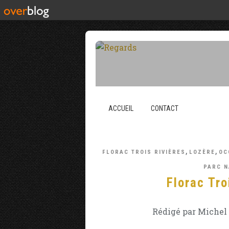
ACCUEIL
CONTACT
,
,
FLORAC TROIS RIVIÈRES
LOZÈRE
OC
PARC N
Florac Tro
Rédigé par Michel 