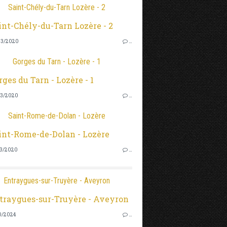
Saint-Chély-du-Tarn Lozère - 2
3/2020
…
Gorges du Tarn - Lozère - 1
3/2020
…
Saint-Rome-de-Dolan - Lozère
3/2020
…
Entraygues-sur-Truyère - Aveyron
0/2024
…