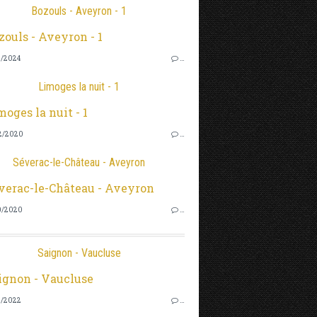
Bozouls - Aveyron - 1
0/2024
…
Limoges la nuit - 1
2/2020
…
Séverac-le-Château - Aveyron
0/2020
…
Saignon - Vaucluse
2/2022
…