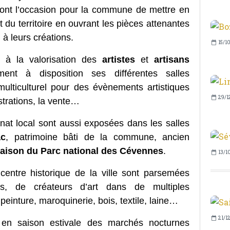
ont l’occasion pour la commune de mettre en
rt du territoire en ouvrant les pièces attenantes
 à leurs créations.
15/1
e à la valorisation des
artistes
et
artisans
nt à disposition ses différentes salles
lticulturel pour des évènements artistiques
29/1
strations, la vente…
at local sont aussi exposées dans les salles
ac
, patrimoine bâti de la commune, ancien
aison du Parc national des Cévennes
.
13/1
centre historique de la ville sont parsemées
tes, de créateurs d’art dans de multiples
, peinture, maroquinerie, bois, textile, laine…
21/1
si en saison estivale des marchés nocturnes