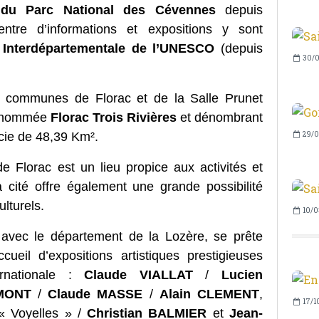
 du Parc National des Cévennes
depuis
entre d’informations et expositions y sont
e Interdépartementale de l’UNESCO
(depuis
30/0
es communes de Florac et de la Salle Prunet
e nommée
Florac Trois Rivières
et dénombrant
cie de 48,39 Km².
29/0
de Florac est un lieu propice aux activités et
 cité offre également une grande possibilité
lturels.
10/0
é avec le département de la Lozère, se prête
ueil d’expositions artistiques prestigieuses
ernationale :
Claude VIALLAT
/
Lucien
MONT
/
Claude MASSE
/
Alain CLEMENT
,
17/1
 Voyelles » /
Christian BALMIER
et
Jean-