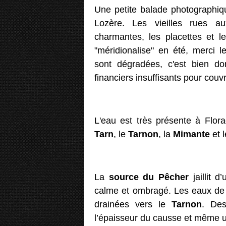
Une petite balade photographiq
Lozère. Les vieilles rues a
charmantes, les placettes et l
"méridionalise" en été, merci l
sont dégradées, c'est bien d
financiers insuffisants pour couvr
L'eau est très présente à Flora
Tarn
, le
Tarnon
, la
Mimante
et 
La
source du Pêcher
jaillit 
calme et ombragé. Les eaux de
drainées vers le
Tarnon
. Des
l’épaisseur du causse et même