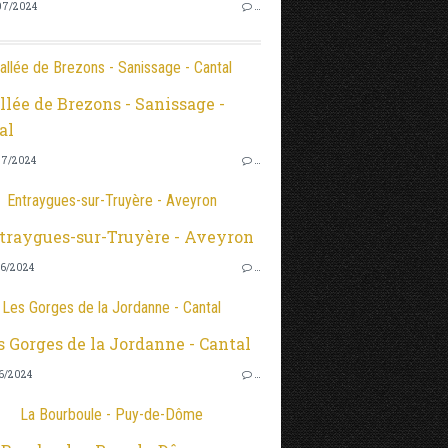
7/2024
…
allée de Brezons - Sanissage - Cantal
7/2024
…
Entraygues-sur-Truyère - Aveyron
6/2024
…
Les Gorges de la Jordanne - Cantal
6/2024
…
La Bourboule - Puy-de-Dôme