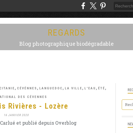
REGARDS
Blog photographique biodégradable
,
,
,
,
,
,
CITANIE
CÉVÉNNES
LANGUEDOC
LA VILLE
L'EAU
ÉTÉ
RE
ATIONAL DES CÉVENNES
is Rivières - Lozère
16 JANVIER 2020
Carlué et publié depuis Overblog
NE