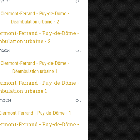
6/2026
…
Clermont-Ferrand - Puy-de-Dôme -
Déambulation urbaine - 2
7/2024
…
Clermont-Ferrand - Puy-de-Dôme -
Déambulation urbaine 1
7/2024
…
Clermont-Ferrand - Puy-de-Dôme - 1