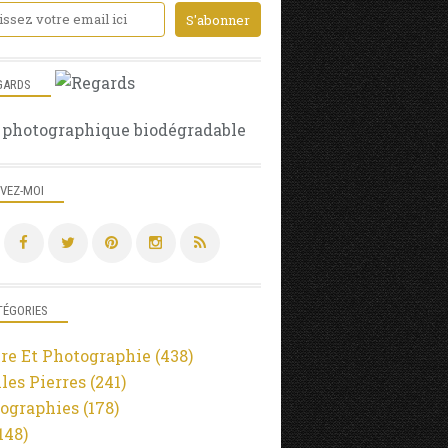
GARDS
 photographique biodégradable
IVEZ-MOI
TÉGORIES
re Et Photographie
(438)
lles Pierres
(241)
ographies
(178)
148)