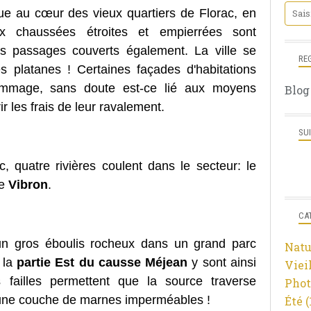
ue au cœur des vieux quartiers de Florac, en
ux chaussées étroites et empierrées sont
es passages couverts également. La ville se
RE
es platanes ! Certaines façades d'habitations
ommage, sans doute est-ce lié aux moyens
Blog
ir les frais de leur ravalement.
SU
c, quatre rivières coulent dans le secteur: le
le
Vibron
.
CA
d’un gros éboulis rocheux dans un grand parc
Natu
 la
partie Est du causse Méjean
y sont ainsi
Viei
 failles permettent que la source traverse
Phot
 une couche de marnes imperméables !
Été
(