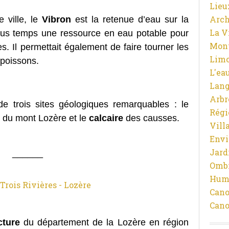
Lieu
Arch
 ville, le
Vibron
est la retenue d’eau sur la
La V
tous temps une ressource en eau potable pour
Mon
es. Il permettait également de faire tourner les
Limo
 poissons.
L'ea
Lan
Arbr
de trois sites géologiques remarquables : le
Régi
du mont Lozère et le
calcaire
des causses.
Vill
Env
Jard
______
Ombr
Hum
Cano
Cano
cture
du département de la Lozère en région