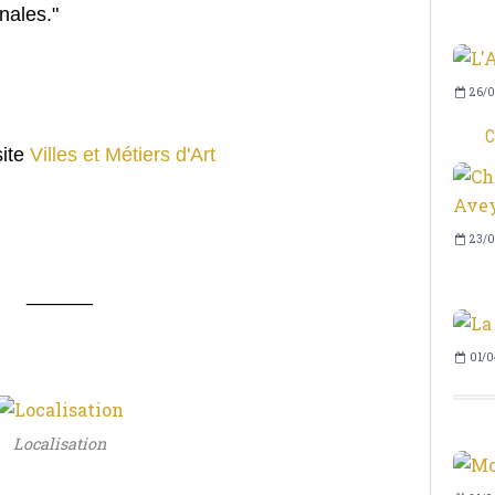
anales."
26/0
C
site
Villes et Métiers d'Art
23/0
______
01/0
Localisation