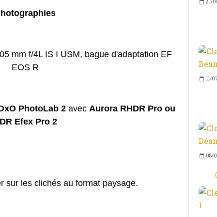
21/0
hotographies
5 mm f/4L IS I USM, bague d'adaptation EF
EOS R
11/0
DxO PhotoLab 2
avec
Aurora RHDR Pro ou
DR Efex Pro 2
08/0
er sur les clichés au format paysage.