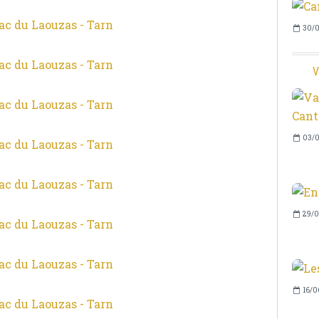
30/0
V
03/0
29/0
16/0