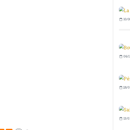
10/0
06/1
28/0
13/0