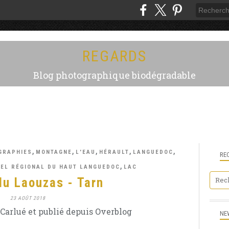
REGARDS
Blog photographique biodégradable
,
,
,
,
,
GRAPHIES
MONTAGNE
L'EAU
HÉRAULT
LANGUEDOC
RE
,
EL RÉGIONAL DU HAUT LANGUEDOC
LAC
du Laouzas - Tarn
23 AOÛT 2018
Carlué et publié depuis Overblog
NE