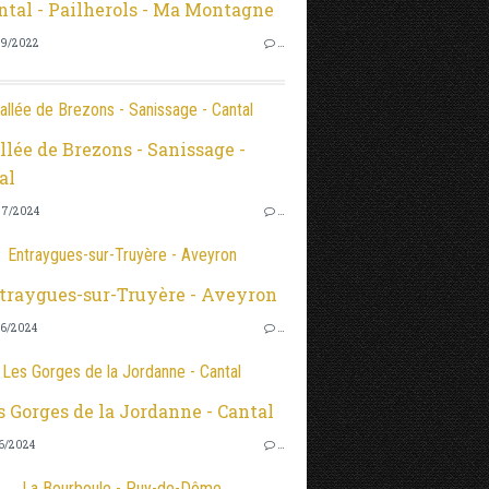
9/2022
…
allée de Brezons - Sanissage - Cantal
7/2024
…
Entraygues-sur-Truyère - Aveyron
6/2024
…
Les Gorges de la Jordanne - Cantal
6/2024
…
La Bourboule - Puy-de-Dôme