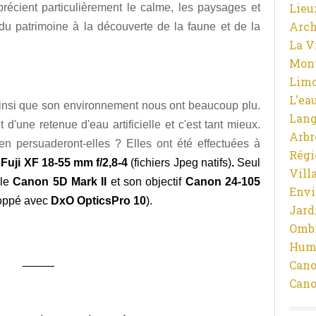
Lieu
récient particulièrement le calme, les paysages et
Arch
e du patrimoine à la découverte de la faune et de la
La V
Mon
Limo
L'ea
ainsi que son environnement nous ont beaucoup plu.
Lan
git d'une retenue d'eau artificielle et c'est tant mieux.
Arbr
n persuaderont-elles ? Elles ont été effectuées à
Régi
m
Fuji XF 18-55 mm f/2,8-4
(fichiers Jpeg natifs)
.
Seul
Vill
 le
Canon 5D Mark II
et son objectif
Canon 24-105
Env
oppé avec
DxO OpticsPro 10
).
Jard
Ombr
Hum
_____
Cano
Cano