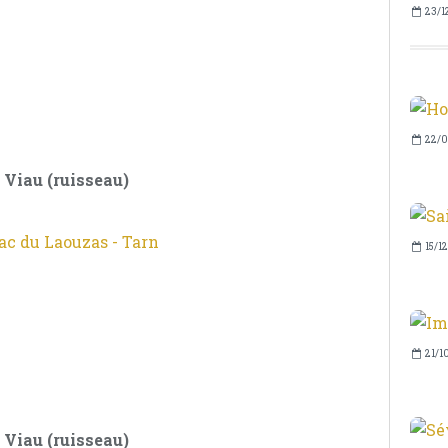
23/1
22/0
 Viau (ruisseau)
15/1
21/1
 Viau (ruisseau)