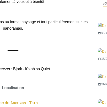
alement à vous et à bientôt
VOU
os au format paysage et tout particulièrement sur les
panoramas.
29/1
_____
26/1
ezer : Bjork - It's oh so Quiet
24/1
Localisation