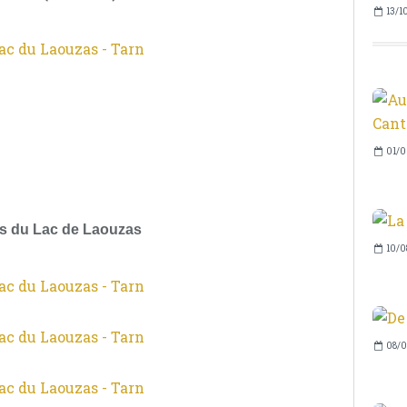
13/1
01/0
s du Lac de Laouzas
10/0
08/0