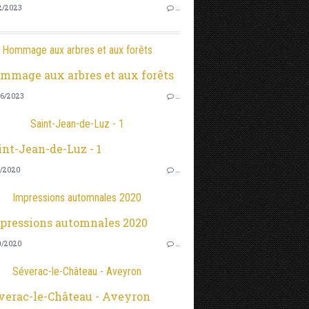
2/2023
…
Hommage aux arbres et aux forêts
6/2023
…
Saint-Jean-de-Luz - 1
2/2020
…
Impressions automnales 2020
0/2020
…
Séverac-le-Château - Aveyron