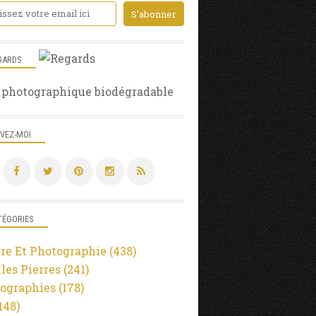
GARDS
 photographique biodégradable
IVEZ-MOI
TÉGORIES
re Et Photographie
(438)
lles Pierres
(241)
ographies
(178)
148)