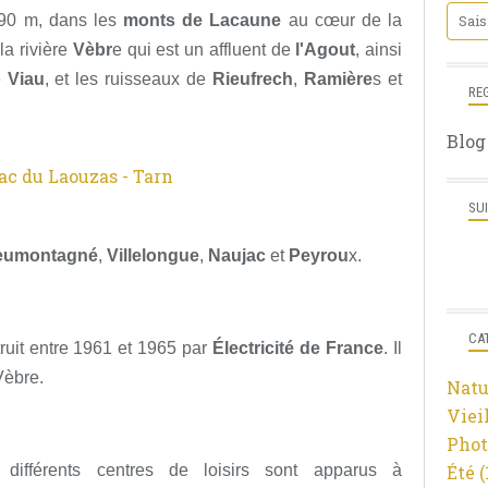
790 m, dans les
monts de Lacaune
au cœur de la
 la rivière
Vèbr
e qui est un affluent de
l'Agout
, ainsi
e
Viau
, et les ruisseaux de
Rieufrech
,
Ramière
s et
RE
Blog
SU
eumontagné
,
Villelongue
,
Naujac
et
Peyrou
x.
CA
ruit entre 1961 et 1965 par
Électricité de France
. Il
Vèbre.
Natu
Viei
Phot
différents centres de loisirs sont apparus à
Été
(