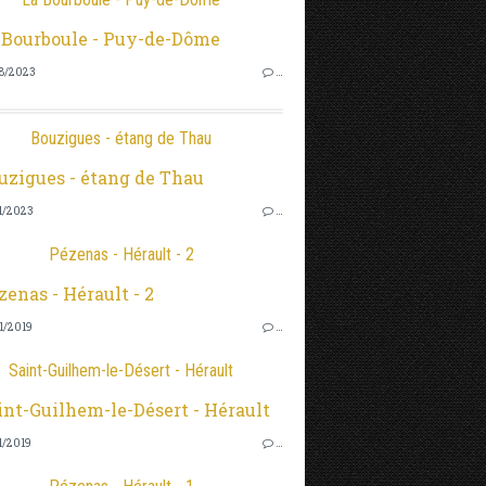
8/2023
…
Bouzigues - étang de Thau
1/2023
…
Pézenas - Hérault - 2
1/2019
…
Saint-Guilhem-le-Désert - Hérault
1/2019
…