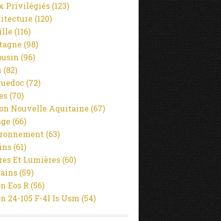
x Privilégiés
(123)
itecture
(120)
ille
(116)
tagne
(98)
usin
(96)
u
(82)
guedoc
(72)
es
(70)
on Nouvelle Aquitaine
(67)
age
(66)
ironnement
(63)
ins
(61)
es Et Lumières
(60)
ains
(59)
n Eos R
(56)
n 24-105 F-4l Is Usm
(54)