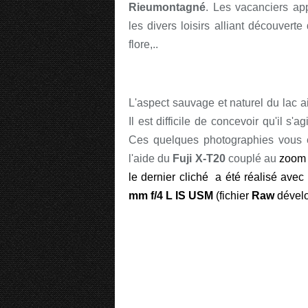
Rieumontagné
. Les vacanciers app
les divers loisirs alliant découvert
flore,..
L'aspect sauvage et naturel du lac 
Il est difficile de concevoir qu'il s'a
Ces quelques photographies vous e
l'aide du
Fuji X-T20
couplé au
zoo
le dernier cliché a été réalisé avec
mm f/4 L IS USM
(fichier
Raw
dével