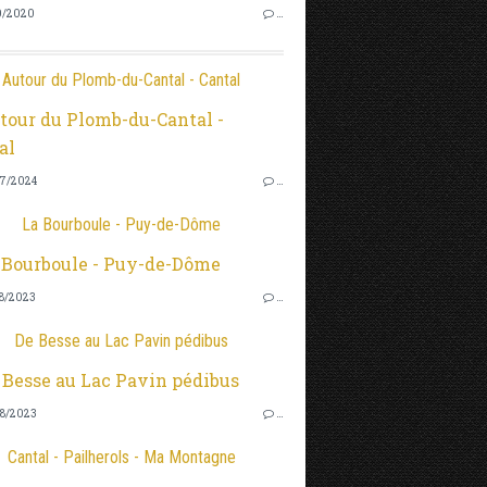
0/2020
…
Autour du Plomb-du-Cantal - Cantal
7/2024
…
La Bourboule - Puy-de-Dôme
8/2023
…
De Besse au Lac Pavin pédibus
8/2023
…
Cantal - Pailherols - Ma Montagne