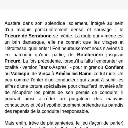
Austère dans son splendide isolement, intégré au sein
d'un maquis particulièrement dense et sauvage : le
Prieuré de Serrabone
se mérite. La route qui y mène est
un brin dantesque, elle ne connait que les virages et
l'étroitesse, quel enfer ! Fort heureusement nous n'avions à
en parcourir qu'une partie, de
Boulternère
jusqu'au
Prieuré.
La fois précédente, lorsqu'il a fallu l'emprunter en
totalité - version "trans-Aspres" - pour migrer du
Conflent
au
Vallespir
, de
Vinça
à
Amélie les Bains,
ce fut rude. Un
peu comme l'enfer d'un conducteur qui aurait à subir les
affres d'une torture spécialisée pour chauffard invétéré afin
de récupérer les points de son permis de conduire. Il
pourrait ainsi accéder au purgatoire des mauvais
conducteurs et très hypothétiquement prétendre au paradis
des repentis de la conduite irresponsable.
Mais enfin, trêve de plaisanteries, le jeu (façon de parler)