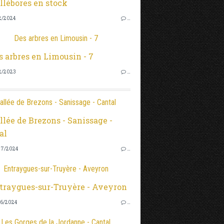
2/2024
…
Des arbres en Limousin - 7
2/2023
…
allée de Brezons - Sanissage - Cantal
7/2024
…
Entraygues-sur-Truyère - Aveyron
6/2024
…
Les Gorges de la Jordanne - Cantal