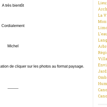
Lieu
A très bientôt
Arch
La V
Mon
Cordialement
Limo
L'ea
Lan
Arbr
Michel
Régi
Vill
Env
ion de cliquer sur les photos au format paysage.
Jard
Ombr
Hum
_____
Cano
Cano