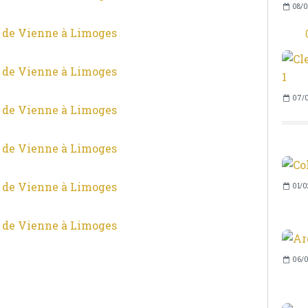
08/0
07/0
01/0
06/0