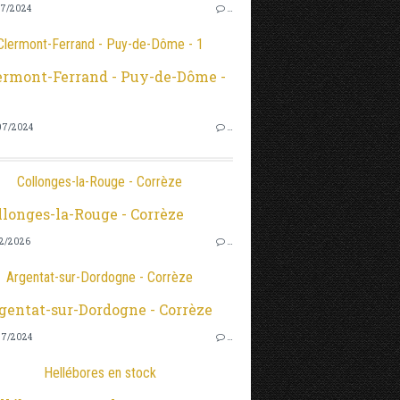
7/2024
…
Clermont-Ferrand - Puy-de-Dôme - 1
7/2024
…
Collonges-la-Rouge - Corrèze
2/2026
…
Argentat-sur-Dordogne - Corrèze
7/2024
…
Hellébores en stock