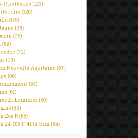
x Privilégiés
(123)
itecture
(120)
ille
(116)
tagne
(98)
usin
(96)
u
(82)
guedoc
(72)
es
(70)
on Nouvelle Aquitaine
(67)
age
(66)
ironnement
(63)
ins
(61)
es Et Lumières
(60)
ains
(59)
n Eos R
(56)
n 24-105 F-4l Is Usm
(54)