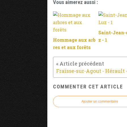
Vous aimerez aussi :
Saint-Jean-
Hommage aux arb
z - 1
res et aux forêts
Fraïsse-sur-Agout - Hérault 
COMMENTER CET ARTICLE
Ajouter un commentaire