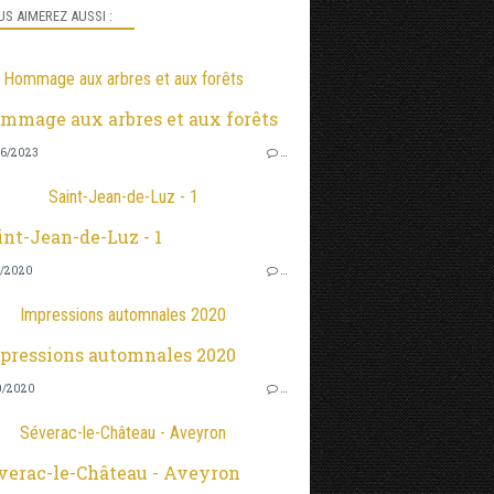
S AIMEREZ AUSSI :
Hommage aux arbres et aux forêts
6/2023
…
Saint-Jean-de-Luz - 1
2/2020
…
Impressions automnales 2020
0/2020
…
Séverac-le-Château - Aveyron