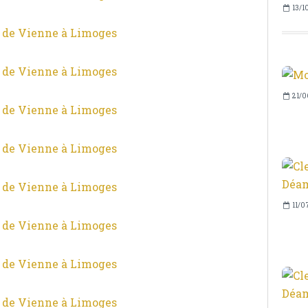
13/1
21/0
11/0