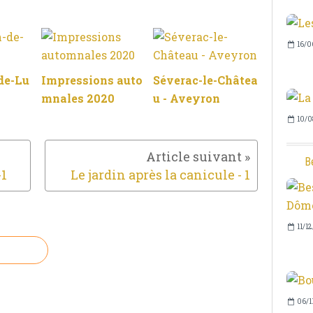
16/0
de-Lu
Impressions auto
Séverac-le-Châtea
mnales 2020
u - Aveyron
10/0
B
-1
Le jardin après la canicule - 1
11/1
06/1