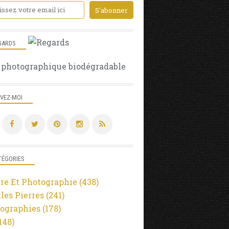
GARDS
 photographique biodégradable
IVEZ-MOI
TÉGORIES
re Et Photographie
(438)
lles Pierres
(241)
ographies
(178)
148)