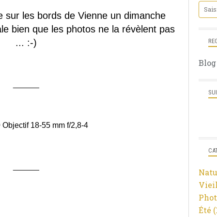
le sur les bords de Vienne un dimanche
ale bien que les photos ne la révèlent pas
... :-)
RE
Blog
______
SU
 Objectif 18-55 mm f/2,8-4
CA
______
Natu
Viei
Phot
Été
(