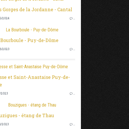
6/2024
…
La Bourboule - Puy-de-Dôme
8/2023
…
esse et Saint-Anastaise Puy-de-Dôme
2/2023
…
Bouzigues - étang de Thau
1/2023
…