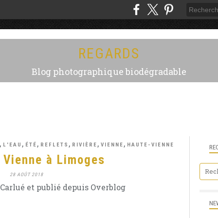
REGARDS
Blog photographique biodégradable
,
,
,
,
,
,
L'EAU
ÉTÉ
REFLETS
RIVIÈRE
VIENNE
HAUTE-VIENNE
RE
 Vienne à Limoges
28 AOÛT 2018
Carlué et publié depuis Overblog
NE