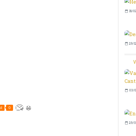
18/0
29/1
V
03/0
st
0
29/0