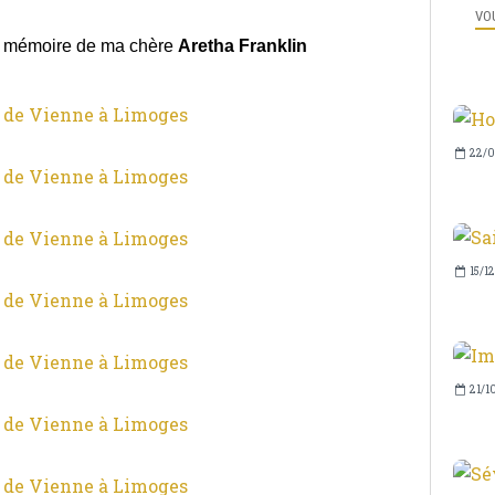
VOU
n mémoire de ma chère
Aretha Franklin
22/0
15/1
21/1