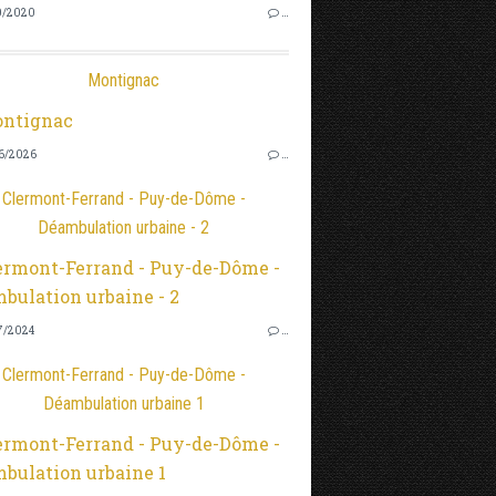
0/2020
…
Montignac
6/2026
…
Clermont-Ferrand - Puy-de-Dôme -
Déambulation urbaine - 2
7/2024
…
Clermont-Ferrand - Puy-de-Dôme -
Déambulation urbaine 1