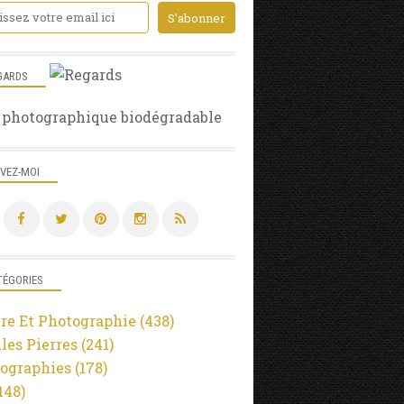
GARDS
 photographique biodégradable
IVEZ-MOI
TÉGORIES
re Et Photographie
(438)
lles Pierres
(241)
ographies
(178)
148)