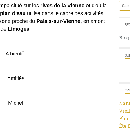
ympa situé sur les
rives de la Vienne
et d'où la
plan d'eau
utilisé dans le cadre des activités
 zone proche du
Palais-sur-Vienne
, en amont
RE
de
Limoges
.
Blog
A bientôt
SU
Amitiés
CA
Michel
Natu
Viei
Phot
Été
(
______