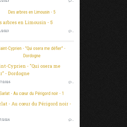
2/2023
…
Des arbres en Limousin - 5
2/2023
…
aint-Cyprien - "Qui osera me défier" -
Dordogne
7/2026
…
Sarlat - Au cœur du Périgord noir - 1
7/2026
…