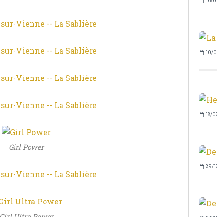
16/0
10/0
18/0
Girl Power
29/1
Girl Ultra Power