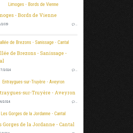
Limoges - Bords de Vienne
4/2019
…
allée de Brezons - Sanissage - Cantal
7/2024
…
Entraygues-sur-Truyère - Aveyron
6/2024
…
Les Gorges de la Jordanne - Cantal