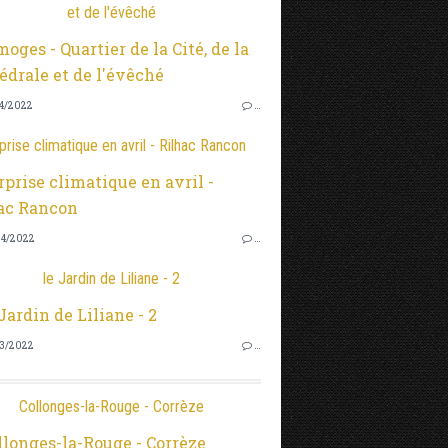
et de l'évêché
4/2022
…
prise climatique en avril - Rilhac Rancon
4/2022
…
le Jardin de Liliane - 2
3/2022
…
Collonges-la-Rouge - Corrèze