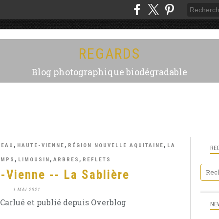
REGARDS
Blog photographique biodégradable
,
,
,
'EAU
HAUTE-VIENNE
RÉGION NOUVELLE AQUITAINE
LA
RE
,
,
,
EMPS
LIMOUSIN
ARBRES
REFLETS
-Vienne -- La Sablière
1 MAI 2021
Carlué et publié depuis Overblog
NE