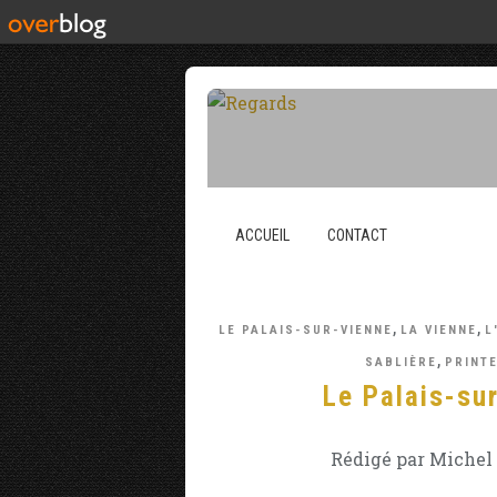
ACCUEIL
CONTACT
,
,
LE PALAIS-SUR-VIENNE
LA VIENNE
L
,
SABLIÈRE
PRINT
Le Palais-sur
Rédigé par Michel 