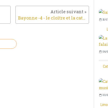
Bayonne -4 - le cloître et la cathédrale
15/0
06/0
Cat
03/0
Limog