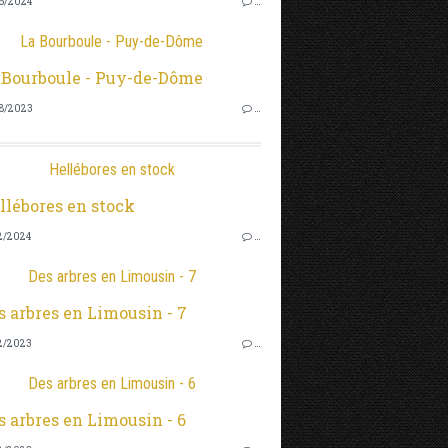
6/2024
…
La Bourboule - Puy-de-Dôme
8/2023
…
Hellébores en stock
2/2024
…
Des arbres en Limousin - 7
2/2023
…
Des arbres en Limousin - 6