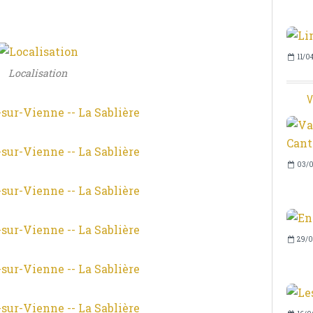
11/0
Localisation
V
03/0
29/0