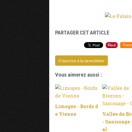
PARTAGER CET ARTICLE
Repo
S'inscrire à la newsletter
Vous aimerez aussi :
Limoges - Bords d
e Vienne
Vallée de B
- Sanissage 
al