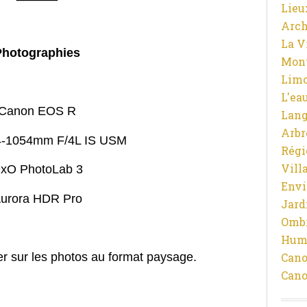
Lieu
Arch
La V
Photographies
Mon
Limo
L'ea
Canon EOS R
Lan
Arbr
4-1054mm F/4L IS USM
Régi
Vill
xO PhotoLab 3
Env
urora HDR Pro
Jard
Ombr
Hum
er sur les photos au format paysage.
Cano
Cano