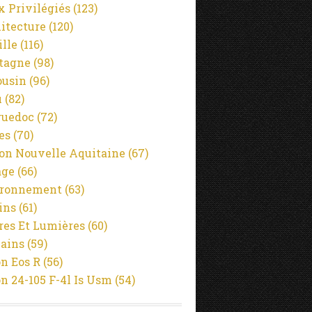
x Privilégiés
(123)
itecture
(120)
ille
(116)
tagne
(98)
usin
(96)
u
(82)
guedoc
(72)
es
(70)
on Nouvelle Aquitaine
(67)
age
(66)
ironnement
(63)
ins
(61)
es Et Lumières
(60)
ains
(59)
n Eos R
(56)
n 24-105 F-4l Is Usm
(54)