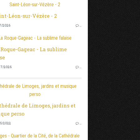
Saint-Léon-sur-Vézère - 2
7/2026
…
La Roque-Gageac - La sublime falaise
7/2026
…
hédrale de Limoges, jardins et musique
perso
5/2022
…
es - Quartier de la Cité, de la Cathédrale