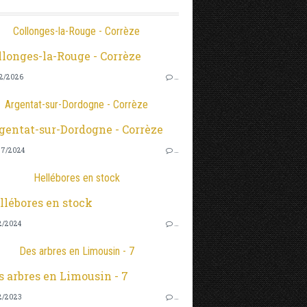
Collonges-la-Rouge - Corrèze
2/2026
…
Argentat-sur-Dordogne - Corrèze
7/2024
…
Hellébores en stock
2/2024
…
Des arbres en Limousin - 7
2/2023
…