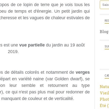
opos de ce lopin de terre que je vois tous les
peu de temps et d'énergie. Un petit jardin qui
cheresse et les vagues de chaleur estivales de
RE
Blog
es est une
vue partielle
du jardin au 19 août
SU
2019.
és de détails colorés et notamment de
verges
CA
épart en variété naine (var Golden dwarf), se
bon leur semble et retournent au type
Natu
), ce qui n'est pas plus mal pour redonner de
Viei
 manquant de couleur et de verticalité.
Phot
Été
(