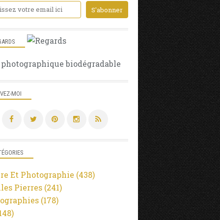
GARDS
 photographique biodégradable
IVEZ-MOI
TÉGORIES
re Et Photographie
(438)
lles Pierres
(241)
ographies
(178)
148)