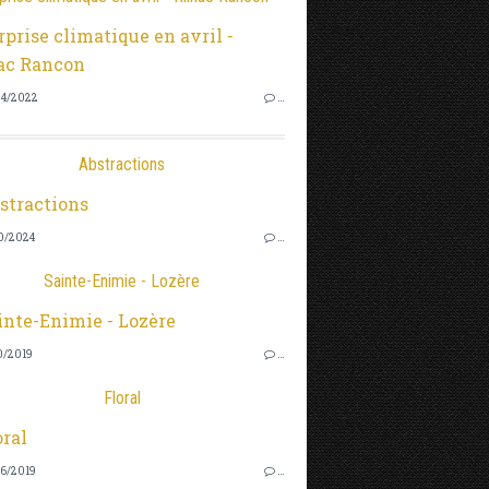
4/2022
…
Abstractions
0/2024
…
Sainte-Enimie - Lozère
0/2019
…
Floral
6/2019
…