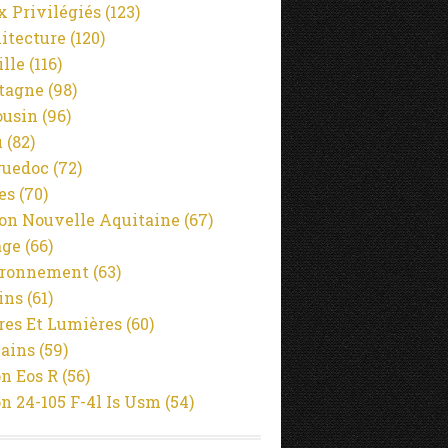
x Privilégiés
(123)
itecture
(120)
ille
(116)
tagne
(98)
usin
(96)
u
(82)
guedoc
(72)
es
(70)
on Nouvelle Aquitaine
(67)
age
(66)
ironnement
(63)
ins
(61)
es Et Lumières
(60)
ains
(59)
n Eos R
(56)
n 24-105 F-4l Is Usm
(54)