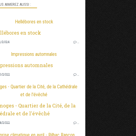
S AIMEREZ AUSSI :
Hellébores en stock
2/2024
…
Impressions automnales
0/2022
…
es - Quartier de la Cité, de la Cathédrale
et de l'évêché
4/2022
…
prise climatique en avril - Rilhac Rancon