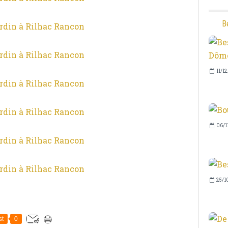
B
11/1
06/1
25/1
st
0