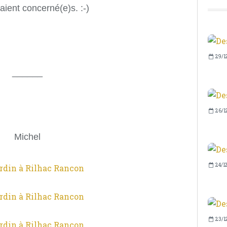
raient concerné(e)s. :-)
29/1
______
26/1
Michel
24/1
23/1