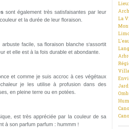
Lieu
Arch
es
sont également très satisfaisantes par leur
La V
couleur et la durée de leur floraison.
Mon
Limo
L'ea
arbuste facile, sa floraison blanche s'assortit
Lan
ur et elle est à la fois durable et abondante.
Arbr
Régi
Vill
nce et comme je suis accroc à ces végétaux
Env
chaleur je les utilise à profusion dans des
Jard
es, en pleine terre ou en potées.
Ombr
Hum
Cano
Cano
sique, est très appréciée par la couleur de sa
quant à son parfum parfum : hummm !