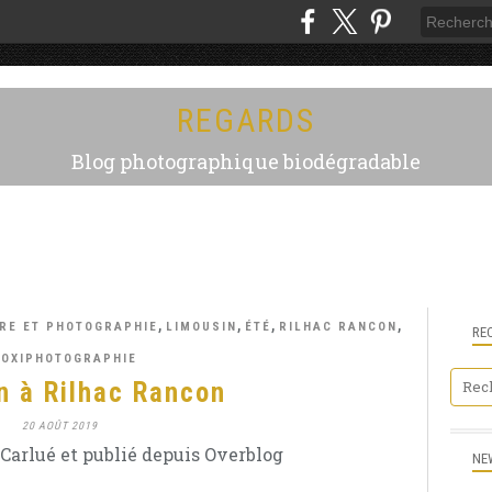
REGARDS
Blog photographique biodégradable
,
,
,
,
RE ET PHOTOGRAPHIE
LIMOUSIN
ÉTÉ
RILHAC RANCON
RE
OXIPHOTOGRAPHIE
n à Rilhac Rancon
20 AOÛT 2019
Carlué et publié depuis Overblog
NE