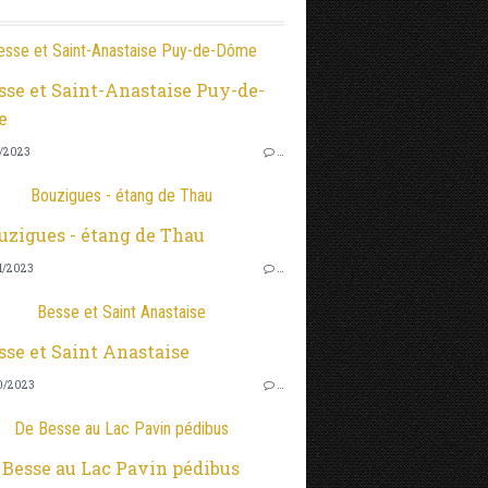
esse et Saint-Anastaise Puy-de-Dôme
2/2023
…
Bouzigues - étang de Thau
1/2023
…
Besse et Saint Anastaise
0/2023
…
De Besse au Lac Pavin pédibus