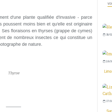
VOU
ment d'une plante qualifiée d'invasive - parce
es poussent moins bien et qu'elle est originaire
. Ses floraisons en thyrses (grappe de cymes)
18/0
irent de nombreux insectes ce qui constitue un
hotographe de nature.
26/1
Limog
Thyrse
17/0
______
Sur