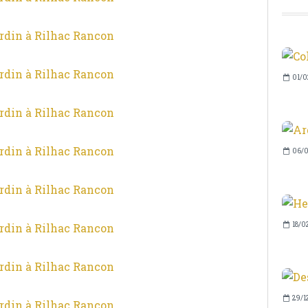
01/0
06/0
18/0
29/1