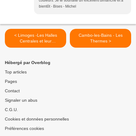
couleurs. Je te souhaite un excellent dimanche et à
bientôt - Bises - Michel
< Limoges -Les Halles
Cambo-les-Bains - Les
Centrales et leur
Thermes >
environnement - 1
Hébergé par Overblog
Top articles
Pages
Contact
Signaler un abus
C.G.U.
Cookies et données personnelles
Préférences cookies