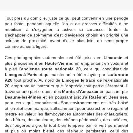
Tout près du domicile, juste ce qui peut convenir en une période
peu faste, pendant laquelle l'on a de grosses difficultés à se
mobiliser, à s'oxygéner, à activer sa carcasse. Tenter de
s'échapper de soi-même c'est d'évidence choisir en priorité une
solution de proximité, avant d'aller plus loin, au sens propre
comme au sens figuré.
Ces photographies automnales ont été prises en
Limousin
et
plus précisément en
Haute-Vienne
, en empruntant en voiture et
à pied l'
ancienne route nationale 20
, celle qui conduisait de
Limoges à Paris
et qui maintenant a été relayée par l'
autoroute
A20
tout proche. Au nord de
Limoges
le tracé de l'ex-nationale
20 emprunte un parcours que j'apprécie tout particulièrement. Il
traverse une partie ouest des
Monts d'Ambazac
en passant par
Beaune-les-Mines
et en poussant jusqu'à
Razès
et
Bessines
,
pour ceux qui connaissent. Son environnement est très boisé
et le relief bien marqué, suffisamment pour accrocher le regard et
mettre en valeur les flamboyances automnales des châtaigniers,
des hêtres, des bouleaux, des chênes pédonculés, des mélèzes,
des fougères aigle, le tout bien tempéré par le vert permanent
et plus ou moins bleuté des résineux persistants, celui des