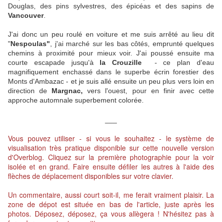
Douglas, des pins sylvestres, des épicéas et des sapins de
Vancouver
.
J'ai donc un peu roulé en voiture et me suis arrêté au lieu dit
"
Nespoulas"
, j'ai marché sur les bas côtés, emprunté quelques
chemins à proximité pour mieux voir. J'ai poussé ensuite ma
courte escapade jusqu'à
la Crouzille
- ce plan d'eau
magnifiquement enchassé dans le superbe écrin forestier des
Monts d'Ambazac - et je suis allé ensuite un peu plus vers loin en
direction de
Margnac,
vers l'ouest, pour en finir avec cette
approche automnale superbement colorée.
___
Vous pouvez utiliser - si vous le souhaitez - le système de
visualisation très pratique disponible sur cette nouvelle version
d'Overblog. Cliquez sur la première photographie pour la voir
isolée et en grand. Faire ensuite défiler les autres à l'aide des
flèches de déplacement disponibles sur votre clavier.
Un commentaire, aussi court soit-il, me ferait vraiment plaisir. La
zone de dépot est située en bas de l'article, juste après les
photos. Déposez, déposez, ça vous allègera ! N'hésitez pas à