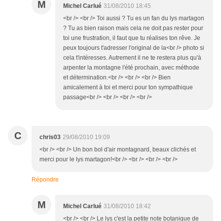
M
Michel Carlué
31/08/2010 18:45
<br /> <br /> Toi aussi ? Tu es un fan du lys martagon
? Tu as bien raison mais cela ne doit pas rester pour
toi une frustration, il faut que tu réalises ton rêve. Je
peux toujours t'adresser l'original de la<br /> photo si
cela t'intéresses. Autrement il ne te restera plus qu'à
arpenter la montagne l'été prochain, avec méthode
et détermination.<br /> <br /> <br /> Bien
amicalement à toi et merci pour ton sympathique
passage<br /> <br /> <br /> <br />
C
chris03
29/08/2010 19:09
<br /> <br /> Un bon bol d'air montagnard, beaux clichés et
merci pour le lys martagon!<br /> <br /> <br /> <br />
Répondre
M
Michel Carlué
31/08/2010 18:42
<br /> <br /> Le lys c'est la petite note botanique de