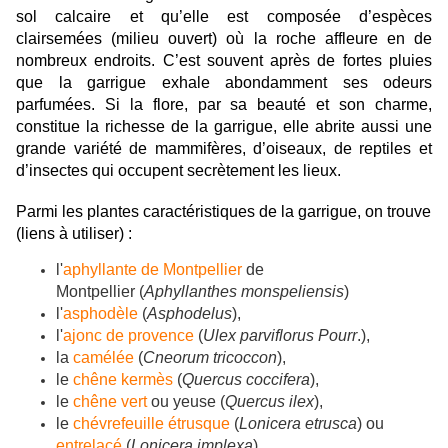
sol calcaire et qu’elle est composée d’espèces
clairsemées (milieu ouvert) où la roche affleure en de
nombreux endroits. C’est souvent après de fortes pluies
que la garrigue exhale abondamment ses odeurs
parfumées. Si la flore, par sa beauté et son charme,
constitue la richesse de la garrigue, elle abrite aussi une
grande variété de mammifères, d’oiseaux, de reptiles et
d’insectes qui occupent secrètement les lieux.
Parmi les plantes caractéristiques de la garrigue, on trouve
(liens à utiliser) :
l'
aphyllante de Montpellier
de
Montpellier (
Aphyllanthes monspeliensis
)
l'
asphodèle
(
Asphodelus
),
l'
ajonc de provence
(
Ulex parviflorus Pourr
.),
la
camélée
(
Cneorum tricoccon
),
le
chêne kermès
(
Quercus coccifera
),
le
chêne vert
ou yeuse (
Quercus ilex
),
le
chévrefeuille étrusque
(
Lonicera etrusca
) ou
entrelacé
(
Lonicera implexa
),