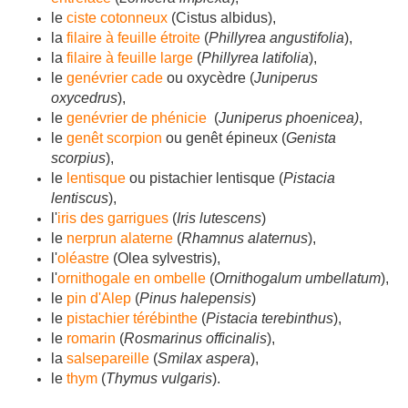
le
ciste cotonneux
(Cistus albidus),
la
filaire à feuille étroite
(
Phillyrea angustifolia
),
la
filaire à feuille large
(
Phillyrea latifolia
),
le
genévrier cade
ou oxycèdre (
Juniperus
oxycedrus
),
le
genévrier de phénicie
(
Juniperus phoenicea)
,
le
genêt scorpion
ou genêt épineux (
Genista
scorpius
),
le
lentisque
ou pistachier lentisque (
Pistacia
lentiscus
),
l'
iris des garrigues
(
Iris lutescens
)
le
nerprun alaterne
(
Rhamnus alaternus
),
l'
oléastre
(Olea sylvestris),
l'
ornithogale en ombelle
(
Ornithogalum umbellatum
),
le
pin d'Alep
(
Pinus halepensis
)
le
pistachier térébinthe
(
Pistacia terebinthus
),
le
romarin
(
Rosmarinus officinalis
),
la
salsepareille
(
Smilax aspera
),
le
thym
(
Thymus vulgaris
).