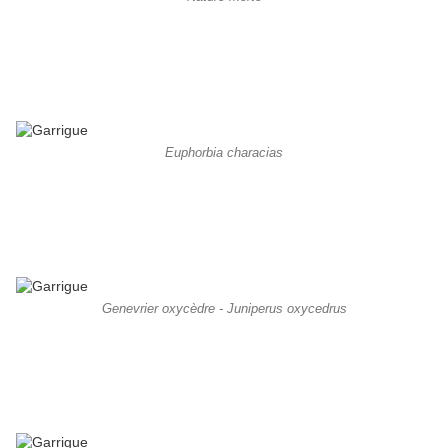
Euphorbia characias
Genevrier oxycèdre - Juniperus oxycedrus