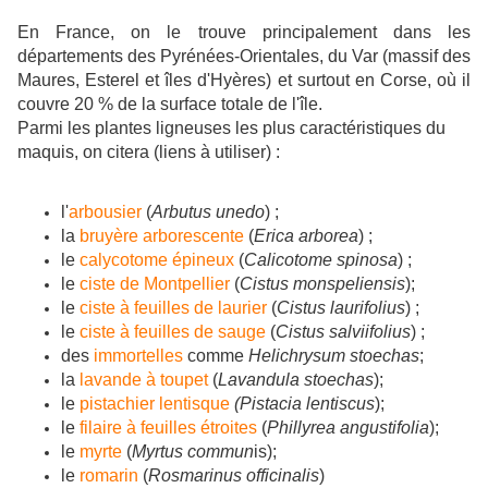
En France, on le trouve principalement dans les
départements des Pyrénées-Orientales, du Var (massif des
Maures, Esterel et îles d'Hyères) et surtout en Corse, où il
couvre 20 % de la surface totale de l'île.
Parmi les plantes ligneuses les plus caractéristiques du
maquis, on citera (liens à utiliser) :
l'
arbousier
(
Arbutus unedo
) ;
la
bruyère arborescente
(
Erica arborea
) ;
le
calycotome épineux
(
Calicotome spinosa
) ;
le
ciste de Montpellier
(
Cistus monspeliensis
);
le
ciste à feuilles de laurier
(
Cistus laurifolius
) ;
le
ciste à feuilles de sauge
(
Cistus salviifolius
) ;
des
immortelles
comme
Helichrysum stoechas
;
la
lavande à toupet
(
Lavandula stoechas
);
le
pistachier lentisque
(Pistacia lentiscus
);
le
filaire à feuilles étroites
(
Phillyrea angustifolia
);
le
myrte
(
Myrtus commun
is);
le
romarin
(
Rosmarinus officinalis
)