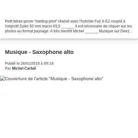
Petit fatras genre "melting phot" réalisé avec l'hybride Fuji X-E2 couplé à
l'objectif Zuiko 50 mm macro f/3,5 ______ Il est nécessaire de cliquer sur les
photos au format paysage. A très bientôt Michel ______ Musique sur Deezer
: Playlist Chill Bossa...
Musique - Saxophone alto
Publié le 26/01/2018 à 09:18
Par
Michel Carlué