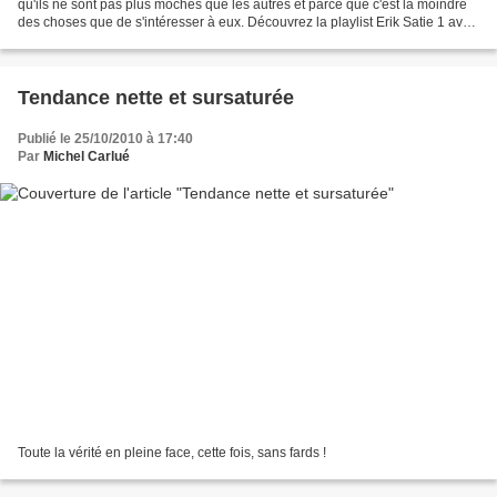
qu'ils ne sont pas plus moches que les autres et parce que c'est la moindre
des choses que de s'intéresser à eux. Découvrez la playlist Erik Satie 1 avec
Gebhard Ullmann
Tendance nette et sursaturée
Publié le 25/10/2010 à 17:40
Par
Michel Carlué
Toute la vérité en pleine face, cette fois, sans fards !