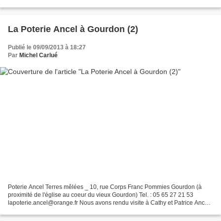
très intéressant...
La Poterie Ancel à Gourdon (2)
Publié le 09/09/2013 à 18:27
Par
Michel Carlué
Poterie Ancel Terres mêlées _ 10, rue Corps Franc Pommies Gourdon (à
proximité de l'église au coeur du vieux Gourdon) Tel. : 05 65 27 21 53
lapoterie.ancel@orange.fr Nous avons rendu visite à Cathy et Patrice Ancel,
à Gourdon. Cela a été pour nous l'occasion...