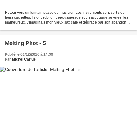
Retour vers un lointain passé de musicien Les instruments sont sortis de
leurs cachettes. Ils ont subi un dépoussiérage et un astiquage sévères, les
malheureux. J'imaginais mon vieux sax sale et dégradé par son abandon
prolongé. Je pensais les tampons...
Melting Phot - 5
Publié le 01/12/2016 à 14:39
Par
Michel Carlué