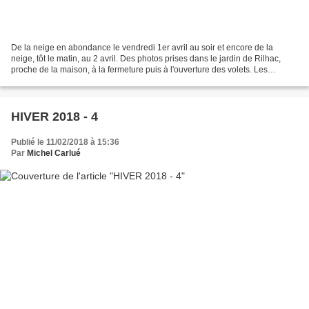
De la neige en abondance le vendredi 1er avril au soir et encore de la
neige, tôt le matin, au 2 avril. Des photos prises dans le jardin de Rilhac,
proche de la maison, à la fermeture puis à l'ouverture des volets. Les
lumières étaient celles, faiblardes...
HIVER 2018 - 4
Publié le 11/02/2018 à 15:36
Par
Michel Carlué