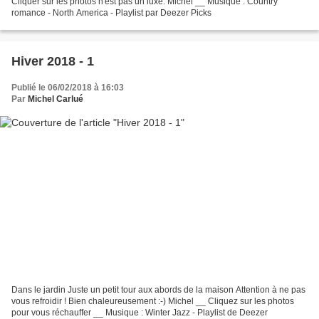
Cliquer sur les photos n'est pas un luxe. Michel __ Musique : Country
romance - North America - Playlist par Deezer Picks
Hiver 2018 - 1
Publié le 06/02/2018 à 16:03
Par
Michel Carlué
Dans le jardin Juste un petit tour aux abords de la maison Attention à ne pas
vous refroidir ! Bien chaleureusement :-) Michel __ Cliquez sur les photos
pour vous réchauffer __ Musique : Winter Jazz - Playlist de Deezer