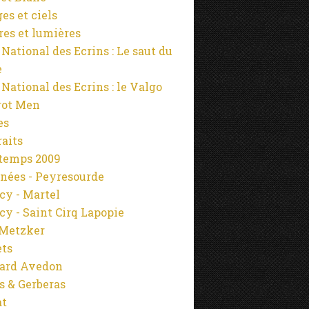
es et ciels
es et lumières
 National des Ecrins : Le saut du
e
 National des Ecrins : le Valgo
rot Men
es
raits
temps 2009
nées - Peyresourde
cy - Martel
cy - Saint Cirq Lapopie
Metzker
ets
ard Avedon
s & Gerberas
at