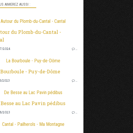
S AIMEREZ AUSSI :
Autour du Plomb-du-Cantal - Cantal
7/2024
…
La Bourboule - Puy-de-Dôme
8/2023
…
De Besse au Lac Pavin pédibus
8/2023
…
Cantal - Pailherols - Ma Montagne