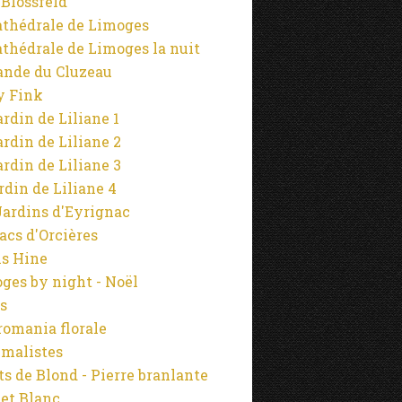
 Blossfeld
athédrale de Limoges
athédrale de Limoges la nuit
ande du Cluzeau
y Fink
ardin de Liliane 1
ardin de Liliane 2
ardin de Liliane 3
ardin de Liliane 4
Jardins d'Eyrignac
lacs d'Orcières
s Hine
ges by night - Noël
s
omania florale
malistes
s de Blond - Pierre branlante
 et Blanc