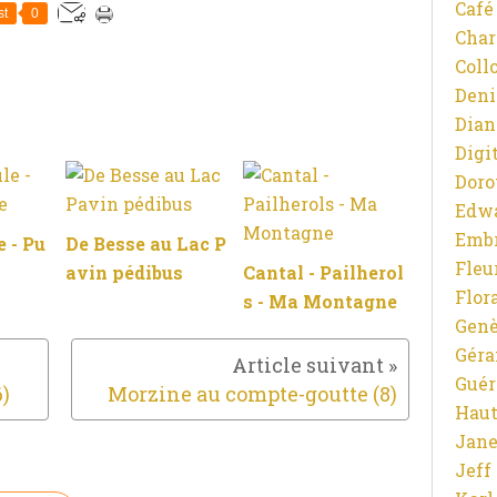
Café
st
0
Char
Coll
Deni
Dian
Digit
Doro
Edw
Emb
 - Pu
De Besse au Lac P
Fleu
avin pédibus
Cantal - Pailherol
Flor
s - Ma Montagne
Gen
Gér
Guér
)
Morzine au compte-goutte (8)
Haut
Jane
Jeff