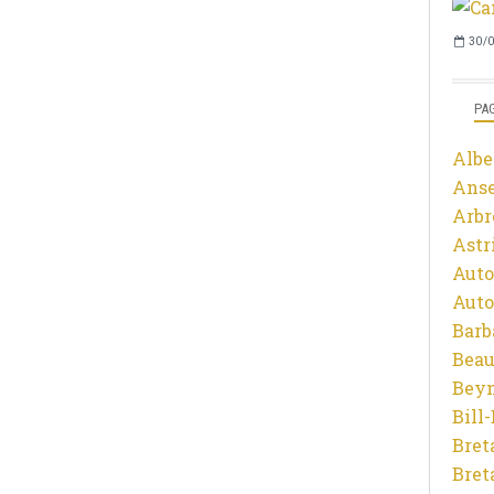
30/0
PA
Albe
Ans
Arbr
Astr
Auto
Auto
Barb
Beau
Beyn
Bill
Bret
Bret