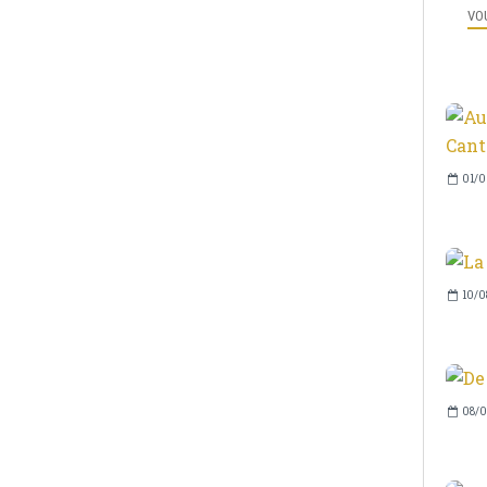
VOU
01/0
10/0
08/0