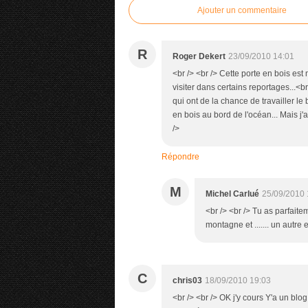
Ajouter un commentaire
R
Roger Dekert
23/09/2010 14:01
<br /> <br /> Cette porte en bois est
visiter dans certains reportages...<b
qui ont de la chance de travailler le
en bois au bord de l'océan... Mais j'ai
/>
Répondre
M
Michel Carlué
25/09/2010 
<br /> <br /> Tu as parfaitem
montagne et ....... un autre 
C
chris03
18/09/2010 19:03
<br /> <br /> OK j'y cours Y'a un bl