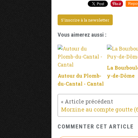
Repo
S'inscrire à la newsletter
Vous aimerez aussi :
La Bourboule
Autour du Plomb-
y-de-Dôme
du-Cantal - Cantal
Morzine au compte goutte (6
COMMENTER CET ARTICLE