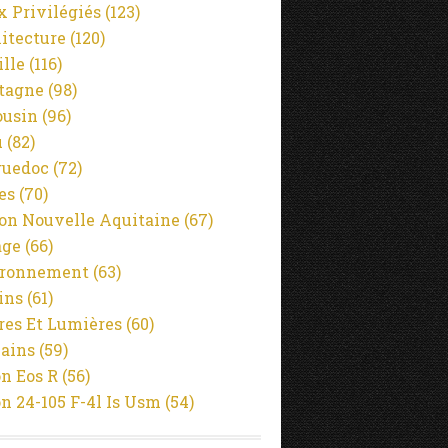
x Privilégiés
(123)
itecture
(120)
ille
(116)
tagne
(98)
usin
(96)
u
(82)
guedoc
(72)
es
(70)
on Nouvelle Aquitaine
(67)
age
(66)
ironnement
(63)
ins
(61)
es Et Lumières
(60)
ains
(59)
n Eos R
(56)
n 24-105 F-4l Is Usm
(54)