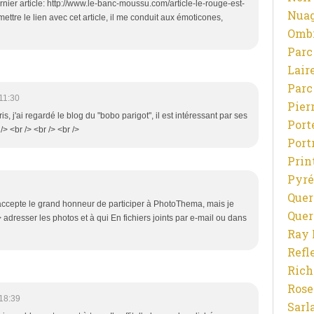
nier article: http://www.le-banc-moussu.com/article-le-rouge-est-
Nuag
tre le lien avec cet article, il me conduit aux émoticones,
Ombr
Parc
Lair
Parc
11:30
Pier
ris, j'ai regardé le blog du "bobo parigot", il est intéressant par ses
Port
/> <br /> <br /> <br />
Port
Prin
Pyré
Quer
 j'accepte le grand honneur de participer à PhotoThema, mais je
Quer
adresser les photos et à qui En fichiers joints par e-mail ou dans
Ray 
Refl
Rich
Rose
18:39
Sarl