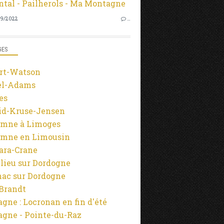
9/2022
…
GES
rt-Watson
el-Adams
es
id-Kruse-Jensen
mne à Limoges
mne en Limousin
ara-Crane
lieu sur Dordogne
ac sur Dordogne
-Brandt
agne : Locronan en fin d'été
agne - Pointe-du-Raz