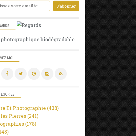
GARDS
 photographique biodégradable
IVEZ-MOI
TÉGORIES
re Et Photographie
(438)
lles Pierres
(241)
ographies
(178)
148)