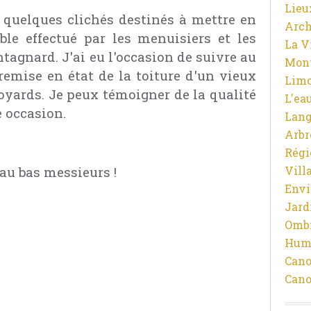
Lieu
 quelques clichés destinés à mettre en
Arch
ble effectué par les menuisiers et les
La V
tagnard. J'ai eu l'occasion de suivre au
Mon
 remise en état de la toiture d'un vieux
Limo
oyards. Je peux témoigner de la qualité
L'ea
e occasion.
Lan
Arbr
Régi
u bas messieurs !
Vill
Env
Jard
Ombr
Hum
Cano
Cano