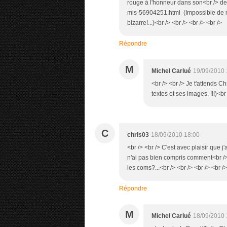
rouge à l'honneur dans son<br /> der
mis-56904251.html (Impossible de met
bizarre!...)<br /> <br /> <br /> <br />
Répondre
M
Michel Carlué
19/09/2010 
<br /> <br /> Je t'attends Ch
textes et ses images. !!!)<br 
C
chris03
18/09/2010 18:00
<br /> <br /> C'est avec plaisir que
n'ai pas bien compris comment<br /> 
les coms?...<br /> <br /> <br /> <br />
Répondre
M
Michel Carlué
18/09/2010 