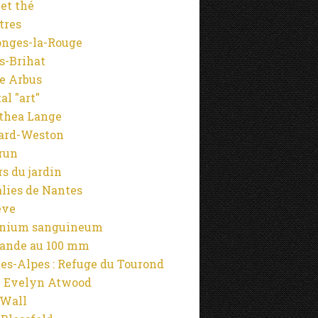
 et thé
tres
onges-la-Rouge
s-Brihat
e Arbus
al "art"
thea Lange
ard-Weston
run
rs du jardin
alies de Nantes
ève
anium sanguineum
ande au 100 mm
es-Alpes : Refuge du Tourond
 Evelyn Atwood
 Wall