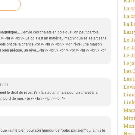
Karl
La c
La c
La L
Larr
 magnifique... J'envie ces chalets en bois que l'on peut parfois
r /> <br /> <br /> Le bois est un matériau magnifique et les artisans
Le J
 bois ont de la chance.<br /> <br /> <br /> Mon rêve, une maison
Le J
 bien précisé, un rêve...<br /> <br /> <br /> <br /> <br /> <br /> <br
Le J
Le j
Les 
Les 
11:21
Lewi
ent le droit de rêver, j'en fais autant mais pour un chalet à la
Limo
en bord de mer. <br /> <br /> <br /> <br />
Link
Macr
Mini
Mont
og que j'aime bien pour son humour de "bobo parisien" qui a mis le
Noir