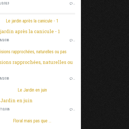
2/2023
…
Le jardin après la canicule - 1
8/2018
…
isions rapprochées, naturelles ou pas
8/2018
…
Le Jardin en juin
7/2018
…
Floral mais pas que ...