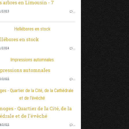
2/2023
…
Hellébores en stock
2/2024
…
Impressions automnales
0/2022
…
es - Quartier de la Cité, de la Cathédrale
et de l'évêché
4/2022
…