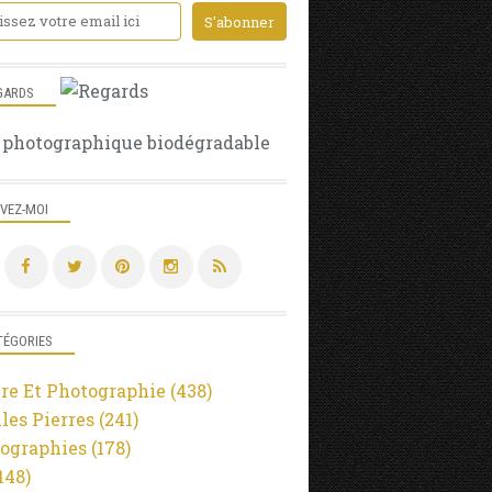
GARDS
 photographique biodégradable
IVEZ-MOI
TÉGORIES
re Et Photographie
(438)
lles Pierres
(241)
ographies
(178)
148)