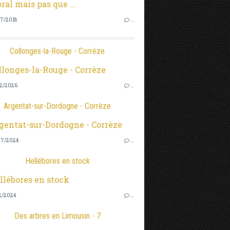
7/2018
…
Collonges-la-Rouge - Corrèze
2/2026
…
Argentat-sur-Dordogne - Corrèze
7/2024
…
Hellébores en stock
2/2024
…
Des arbres en Limousin - 7