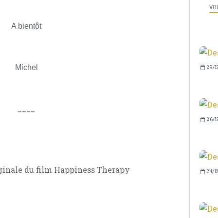
VOU
A bientôt
Michel
29/1
____
26/1
ginale du film Happiness Therapy
24/1