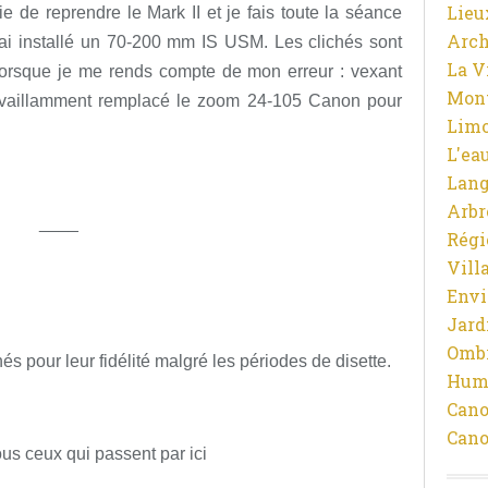
Lieu
lie de reprendre le Mark II et je fais toute la séance
Arch
j'ai installé un 70-200 mm IS USM. Les clichés sont
La V
 lorsque je me rends compte de mon erreur : vexant
Mon
a vaillamment remplacé le zoom 24-105 Canon pour
Limo
L'ea
Lan
Arbr
____
Régi
Vill
Env
Jard
Ombr
és pour leur fidélité malgré les périodes de disette.
Hum
Cano
Cano
ous ceux qui passent par ici