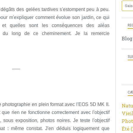
 dégâts des gelées tardives s'estompent peu à peu.
 pour m'expliquer comment évolue son jardin, ce qui
 et quelles sont les conséquences des aléas
RE
ut du long de ce cheminement. Je la remercie
Blog
SU
___
CA
je photographie en plein format avec l'EOS 5D MK II.
Natu
ue rien ne fonctionne correctement avec l'objectif
Viei
ous exposition, photos noires. Je teste l'objectif
Phot
Été
(
at : même constat. J'en déduis logiquement que