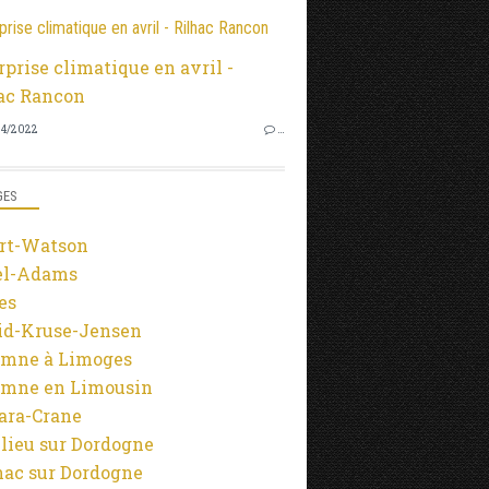
prise climatique en avril - Rilhac Rancon
4/2022
…
GES
rt-Watson
el-Adams
es
id-Kruse-Jensen
mne à Limoges
mne en Limousin
ara-Crane
lieu sur Dordogne
ac sur Dordogne