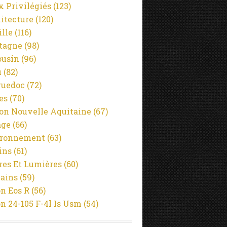
x Privilégiés
(123)
itecture
(120)
ille
(116)
tagne
(98)
usin
(96)
u
(82)
guedoc
(72)
es
(70)
on Nouvelle Aquitaine
(67)
age
(66)
ironnement
(63)
ins
(61)
es Et Lumières
(60)
ains
(59)
n Eos R
(56)
n 24-105 F-4l Is Usm
(54)