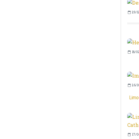
29/1
18/0
26/1
Limog
17/0