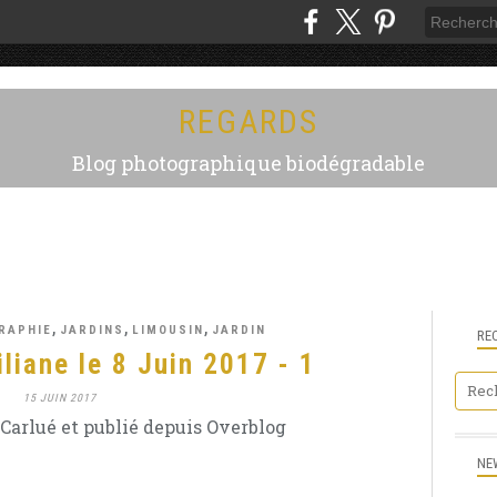
REGARDS
Blog photographique biodégradable
,
,
,
RAPHIE
JARDINS
LIMOUSIN
JARDIN
RE
iliane le 8 Juin 2017 - 1
15 JUIN 2017
Carlué et publié depuis Overblog
NE