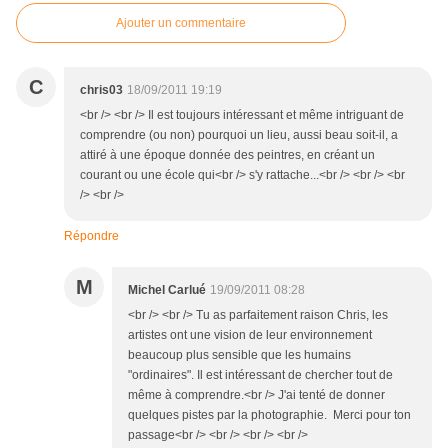
Ajouter un commentaire
C
chris03
18/09/2011 19:19
<br /> <br /> Il est toujours intéressant et même intriguant de
comprendre (ou non) pourquoi un lieu, aussi beau soit-il, a
attiré à une époque donnée des peintres, en créant un
courant ou une école qui<br /> s'y rattache...<br /> <br /> <br
/> <br />
Répondre
M
Michel Carlué
19/09/2011 08:28
<br /> <br /> Tu as parfaitement raison Chris, les
artistes ont une vision de leur environnement
beaucoup plus sensible que les humains
"ordinaires". Il est intéressant de chercher tout de
même à comprendre.<br /> J'ai tenté de donner
quelques pistes par la photographie. Merci pour ton
passage<br /> <br /> <br /> <br />