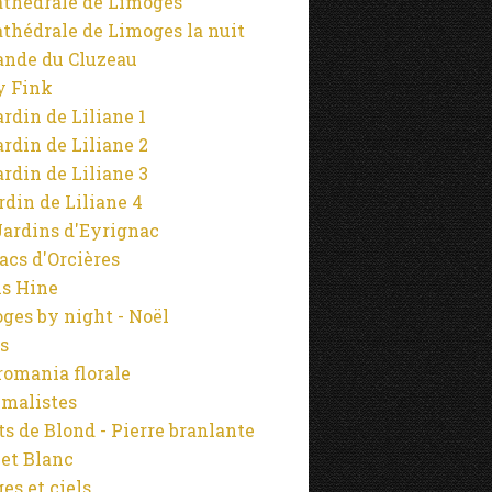
athédrale de Limoges
athédrale de Limoges la nuit
ande du Cluzeau
y Fink
ardin de Liliane 1
ardin de Liliane 2
ardin de Liliane 3
ardin de Liliane 4
Jardins d'Eyrignac
lacs d'Orcières
s Hine
ges by night - Noël
s
omania florale
malistes
s de Blond - Pierre branlante
 et Blanc
es et ciels