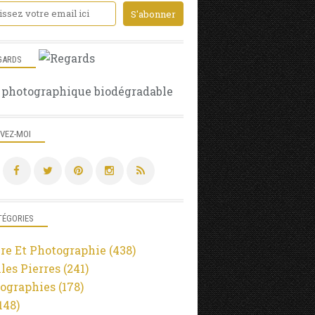
GARDS
 photographique biodégradable
IVEZ-MOI
TÉGORIES
re Et Photographie
(438)
lles Pierres
(241)
ographies
(178)
148)