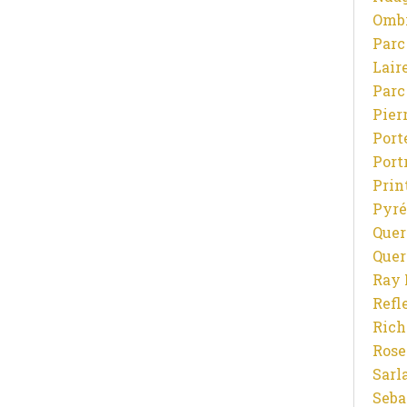
Ombr
Parc
Lair
Parc
Pier
Port
Port
Prin
Pyré
Quer
Quer
Ray 
Refl
Rich
Rose
Sarl
Seba