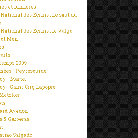
es et lumières
 National des Ecrins : Le saut du
e
 National des Ecrins : le Valgo
rot Men
es
raits
temps 2009
nées - Peyresourde
cy - Martel
cy - Saint Cirq Lapopie
Metzker
ets
ard Avedon
s & Gerberas
at
stiao Salgado