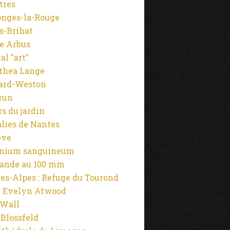
tres
onges-la-Rouge
s-Brihat
e Arbus
al "art"
thea Lange
ard-Weston
run
rs du jardin
alies de Nantes
ève
anium sanguineum
ande au 100 mm
es-Alpes : Refuge du Tourond
 Evelyn Atwood
 Wall
 Blossfeld