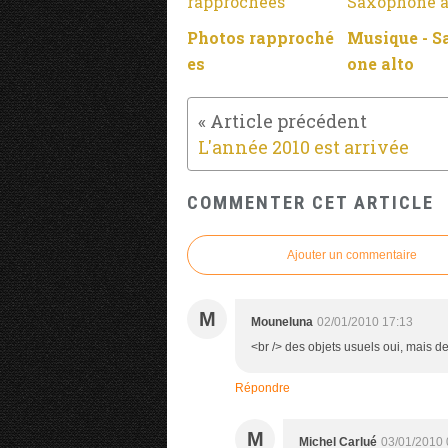
Photos rapproché
Musique - 
es
one alto
L'année 2010 est arrivée
COMMENTER CET ARTICLE
Ajouter un commentaire
M
Mouneluna
02/01/2010 17:13
<br /> des objets usuels oui, mais de
Répondre
M
Michel Carlué
03/01/2010 