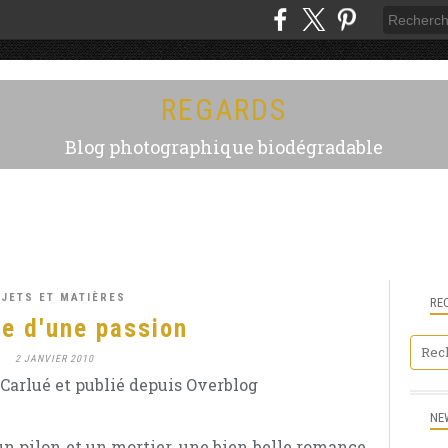
REGARDS
Blog photographique biodégradable
JETS ET MATIÈRES
RE
re d'une passion
2 JANVIER 2010
Carlué et publié depuis Overblog
NE
n pilon et un mortier, une bien belle romance,