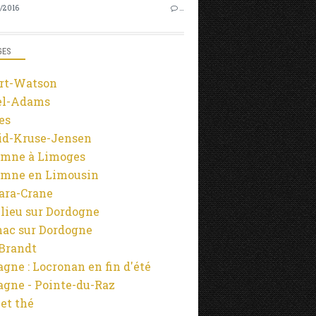
1/2016
…
GES
rt-Watson
el-Adams
es
id-Kruse-Jensen
mne à Limoges
mne en Limousin
ara-Crane
lieu sur Dordogne
ac sur Dordogne
-Brandt
agne : Locronan en fin d'été
agne - Pointe-du-Raz
 et thé