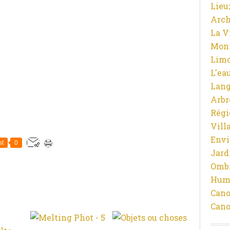
Lieu
Arch
La V
Mon
Limo
L'ea
Lan
Arbr
Régi
Vill
Env
st
0
Jard
Ombr
Hum
Cano
Cano