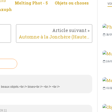
Melting Phot - 5
Objets ou choses
VOU
Saxoph
18/0
Automne à la Jonchère (Haute-Vienne) au 100 mm
26/0
 beaux objets.<br /> bises<br /> <br /> <br />
01/1
09:11