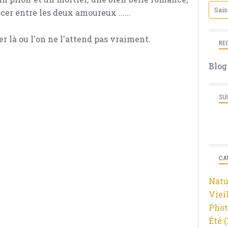
er entre les deux amoureux ......
r là ou l'on ne l'attend pas vraiment.
RE
Blog
SU
CA
Natu
Viei
Phot
Été
(