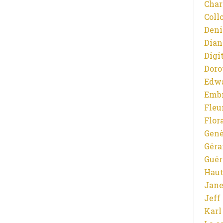
Char
Coll
Deni
Dian
Digit
Doro
Edw
Emb
Fleu
Flor
Gen
Gér
Guér
Haut
Jane
Jeff
Karl