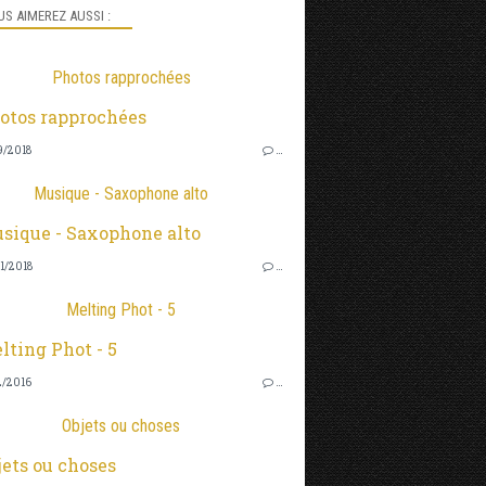
S AIMEREZ AUSSI :
Photos rapprochées
9/2018
…
Musique - Saxophone alto
1/2018
…
Melting Phot - 5
2/2016
…
Objets ou choses