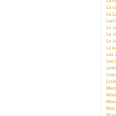
La c
La c
La L
Larr
Le J
Le J
Le J
Le j
Les 
Les 
Lewi
Limo
Link
Macr
Mini
Mont
Noir
Nuag