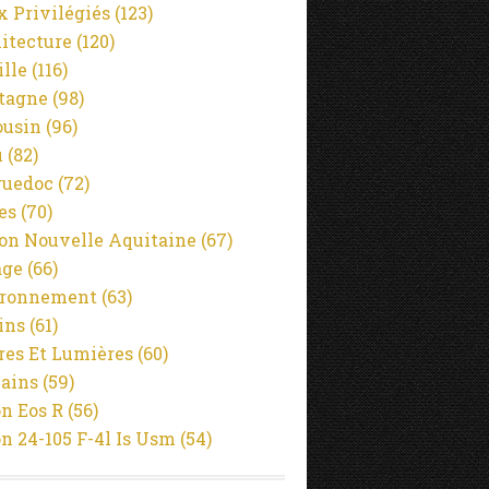
x Privilégiés
(123)
itecture
(120)
ille
(116)
tagne
(98)
usin
(96)
u
(82)
guedoc
(72)
es
(70)
on Nouvelle Aquitaine
(67)
age
(66)
ironnement
(63)
ins
(61)
es Et Lumières
(60)
ains
(59)
n Eos R
(56)
n 24-105 F-4l Is Usm
(54)