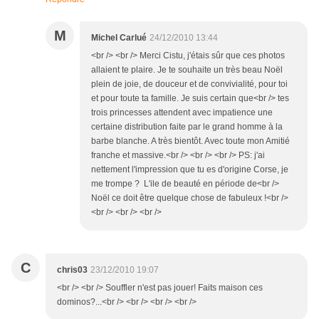
M
Michel Carlué
24/12/2010 13:44
<br /> <br /> Merci Cistu, j'étais sûr que ces photos
allaient te plaire. Je te souhaite un très beau Noël
plein de joie, de douceur et de convivialité, pour toi
et pour toute ta famille. Je suis certain que<br /> tes
trois princesses attendent avec impatience une
certaine distribution faite par le grand homme à la
barbe blanche. A très bientôt. Avec toute mon Amitié
franche et massive.<br /> <br /> <br /> PS: j'ai
nettement l'impression que tu es d'origine Corse, je
me trompe ? L'ile de beauté en période de<br />
Noël ce doit être quelque chose de fabuleux !<br />
<br /> <br /> <br />
C
chris03
23/12/2010 19:07
<br /> <br /> Souffler n'est pas jouer! Faits maison ces
dominos?...<br /> <br /> <br /> <br />