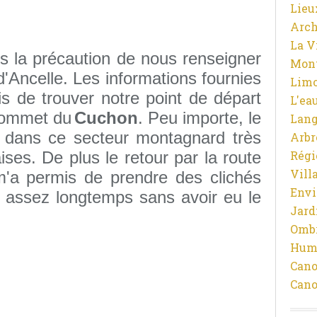
Lieu
Arch
La V
s la précaution de nous renseigner
Mon
d'Ancelle. Les informations fournies
Limo
is de trouver notre point de départ
L'ea
 sommet du
Cuchon
. Peu importe, le
Lan
 dans ce secteur montagnard très
Arbr
ises. De plus le retour par la route
Régi
Vill
m'a permis de prendre des clichés
Env
s assez longtemps sans avoir eu le
Jard
Ombr
Hum
Cano
Cano