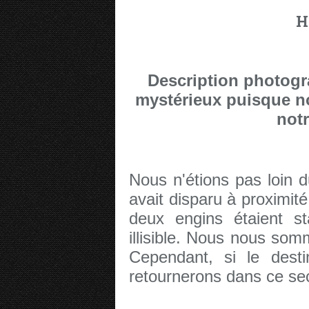
H
Description photogr
mystérieux puisque no
notr
Nous n'étions pas loin 
avait disparu à proximit
deux engins étaient st
illisible. Nous nous som
Cependant, si le dest
retournerons dans ce sec