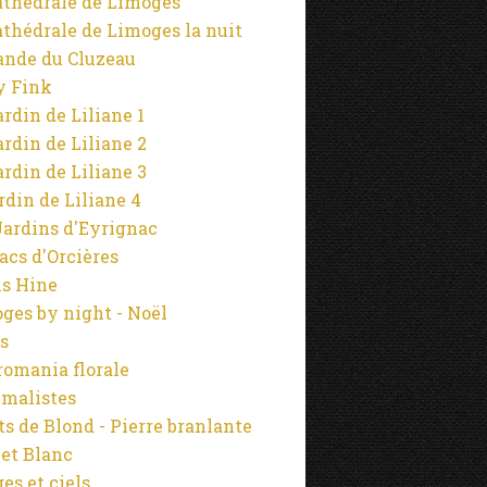
athédrale de Limoges
athédrale de Limoges la nuit
ande du Cluzeau
y Fink
ardin de Liliane 1
ardin de Liliane 2
ardin de Liliane 3
ardin de Liliane 4
Jardins d'Eyrignac
lacs d'Orcières
s Hine
ges by night - Noël
s
omania florale
malistes
s de Blond - Pierre branlante
 et Blanc
es et ciels