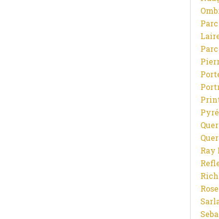
Ombr
Parc
Lair
Parc
Pier
Port
Port
Prin
Pyré
Quer
Quer
Ray 
Refl
Rich
Rose
Sarl
Seba