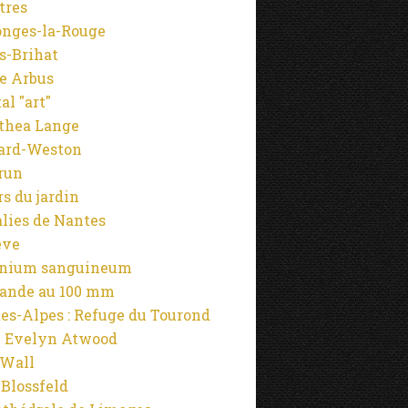
tres
onges-la-Rouge
s-Brihat
e Arbus
al "art"
thea Lange
ard-Weston
run
rs du jardin
alies de Nantes
ève
anium sanguineum
ande au 100 mm
es-Alpes : Refuge du Tourond
 Evelyn Atwood
 Wall
 Blossfeld