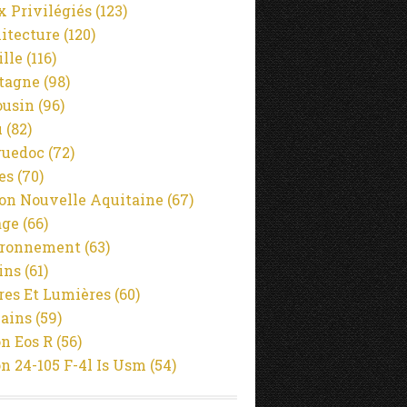
x Privilégiés
(123)
itecture
(120)
ille
(116)
tagne
(98)
usin
(96)
u
(82)
guedoc
(72)
es
(70)
on Nouvelle Aquitaine
(67)
age
(66)
ironnement
(63)
ins
(61)
es Et Lumières
(60)
ains
(59)
n Eos R
(56)
n 24-105 F-4l Is Usm
(54)