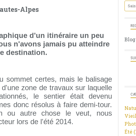
autes-Alpes
RE
aphique d'un itinéraire un peu
Blog
us n'avons jamais pu atteindre
e destination.
SU
du sommet certes, mais le balisage
é d'une zone de travaux sur laquelle
ationnés, le sentier était devenu
CA
mes donc résolus à faire demi-tour.
Natu
in ou autre chose le veut, nous
Viei
teur lors de l'été 2014.
Phot
Été
(