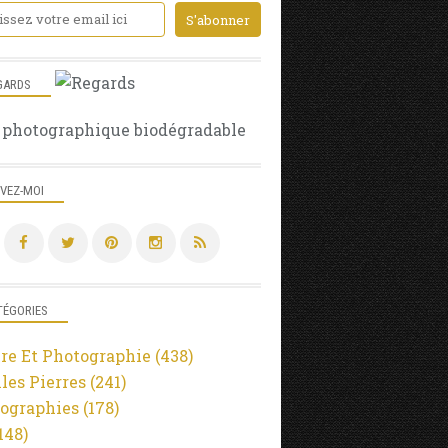
GARDS
 photographique biodégradable
IVEZ-MOI
TÉGORIES
re Et Photographie
(438)
lles Pierres
(241)
ographies
(178)
148)