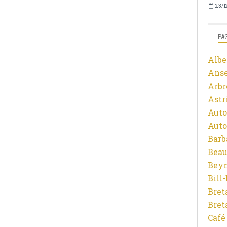
23/1
PA
Albe
Ans
Arbr
Astr
Auto
Auto
Barb
Beau
Beyn
Bill
Bret
Bret
Café