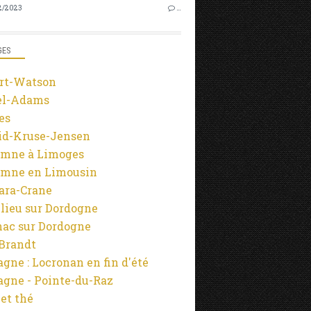
2/2023
…
GES
rt-Watson
el-Adams
es
id-Kruse-Jensen
mne à Limoges
mne en Limousin
ara-Crane
lieu sur Dordogne
ac sur Dordogne
-Brandt
agne : Locronan en fin d'été
agne - Pointe-du-Raz
 et thé