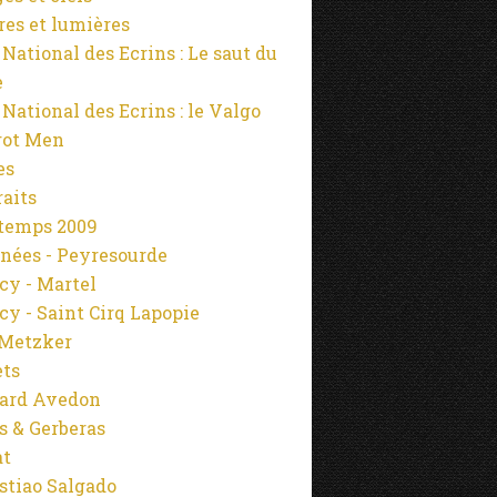
es et lumières
 National des Ecrins : Le saut du
e
 National des Ecrins : le Valgo
rot Men
es
raits
temps 2009
nées - Peyresourde
cy - Martel
cy - Saint Cirq Lapopie
Metzker
ets
ard Avedon
s & Gerberas
at
stiao Salgado