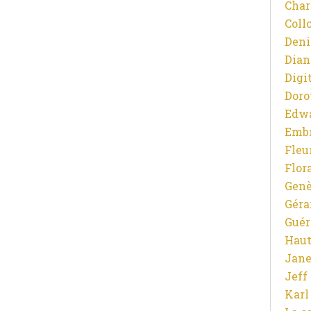
Char
Coll
Deni
Dian
Digit
Doro
Edw
Emb
Fleu
Flor
Gen
Gér
Guér
Haut
Jane
Jeff
Karl