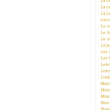
La c
La c
La L
Larr
Le J
Le J
Le J
Le j
Les 
Les 
Lewi
Limo
Link
Macr
Mini
Mont
Noir
Nuag