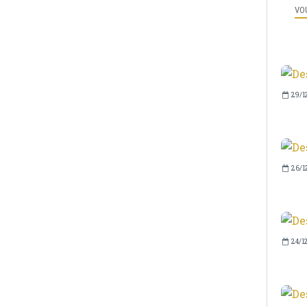
VOU
29/1
26/1
24/1