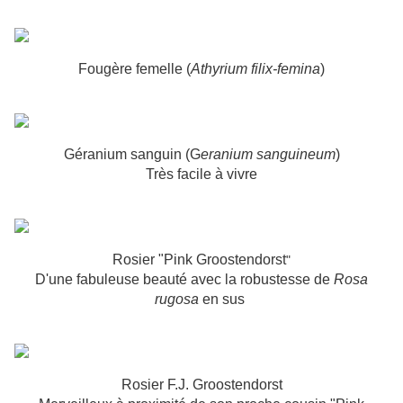
Fougère femelle (
Athyrium filix-femina
)
Géranium sanguin (G
eranium sanguineum
)
Très facile à vivre
Rosier "Pink Groostendors
t
"
D'une fabuleuse beauté avec la robustesse de
Rosa
rugosa
en sus
R
osier F.J. Groostendorst