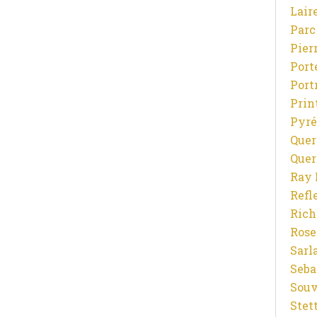
Lair
Parc
Pier
Port
Port
Prin
Pyré
Quer
Quer
Ray 
Refl
Rich
Rose
Sarl
Seba
Souv
Stet