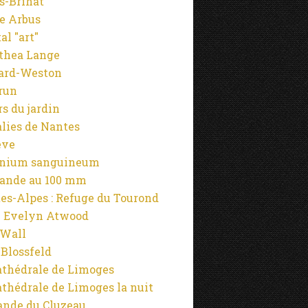
s-Brihat
e Arbus
al "art"
thea Lange
ard-Weston
run
rs du jardin
alies de Nantes
ève
anium sanguineum
ande au 100 mm
es-Alpes : Refuge du Tourond
 Evelyn Atwood
 Wall
 Blossfeld
athédrale de Limoges
athédrale de Limoges la nuit
ande du Cluzeau