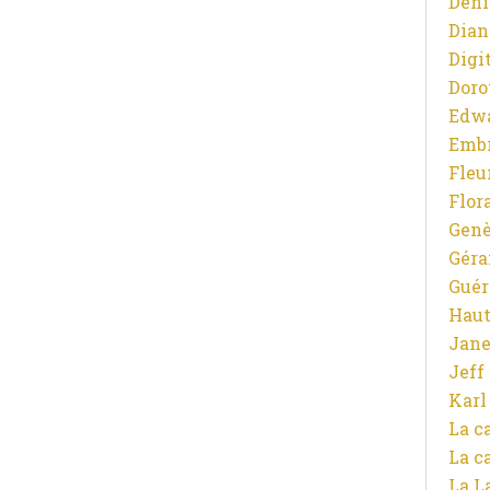
Deni
Dian
Digit
Doro
Edw
Emb
Fleu
Flor
Gen
Gér
Guér
Haut
Jane
Jeff
Karl
La c
La c
La L