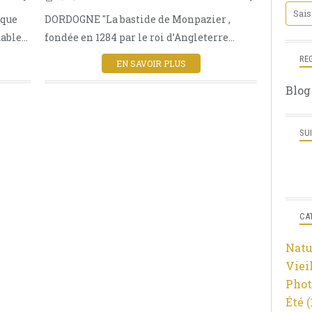
BASTIDE
ique
DORDOGNE "La bastide de Monpazier ,
DORDOGNE
ble...
fondée en 1284 par le roi d’Angleterre...
PÉRIGORD
RÉGION NOUVELLE AQUITAINE
RE
EN SAVOIR PLUS
ARCHITECTURE
Blog
13ÈME SIÈCLE
CANON PHOTOGRAPHY
SU
CA
Natu
Viei
Phot
Été
(