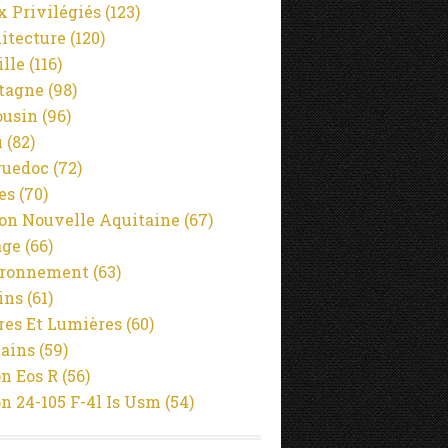
x Privilégiés
(123)
itecture
(120)
ille
(116)
tagne
(98)
usin
(96)
u
(82)
guedoc
(72)
es
(70)
on Nouvelle Aquitaine
(67)
age
(66)
ironnement
(63)
ins
(61)
es Et Lumières
(60)
ains
(59)
n Eos R
(56)
n 24-105 F-4l Is Usm
(54)