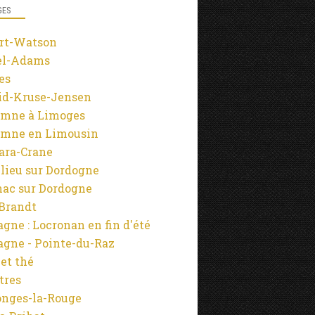
GES
rt-Watson
el-Adams
es
id-Kruse-Jensen
mne à Limoges
mne en Limousin
ara-Crane
lieu sur Dordogne
ac sur Dordogne
-Brandt
agne : Locronan en fin d'été
agne - Pointe-du-Raz
 et thé
tres
onges-la-Rouge