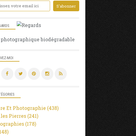
MONPAZIER
BASTIDE
PÉRIGORD
DORDOGNE
GARDS
RÉGION NOUVELLE AQUITAINE
 photographique biodégradable
FRANCE
CANON PHOTOGRAPHY
IVEZ-MOI
TÉGORIES
re Et Photographie
(438)
lles Pierres
(241)
ographies
(178)
148)