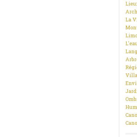
Lieu
Arch
La V
Mon
Limo
L'ea
Lan
Arbr
Régi
Vill
Env
Jard
Ombr
Hum
Cano
Cano