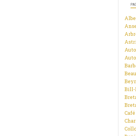
PA
Albe
Ans
Arbr
Astr
Auto
Auto
Barb
Beau
Beyn
Bill
Bret
Bret
Café
Char
Coll