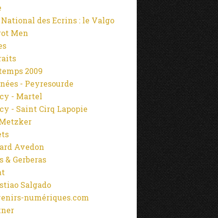
e
 National des Ecrins : le Valgo
rot Men
es
raits
temps 2009
nées - Peyresourde
cy - Martel
cy - Saint Cirq Lapopie
Metzker
ets
ard Avedon
s & Gerberas
at
stiao Salgado
enirs-numériques.com
tner