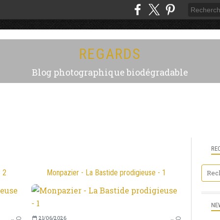
REGARDS
Blog photographique biodégradable
RE
- 2
Monpazier - La Bastide prodigieuse - 1
MONPAZIER
NE
"PLUS BEAUX VILLAGES DE FRANCE"
…
21/06/2026
…