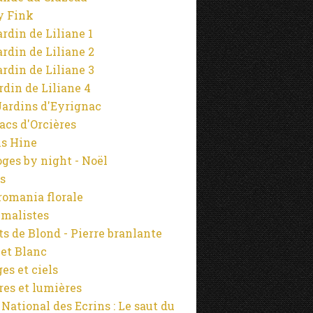
y Fink
ardin de Liliane 1
ardin de Liliane 2
ardin de Liliane 3
ardin de Liliane 4
Jardins d'Eyrignac
lacs d'Orcières
s Hine
ges by night - Noël
s
omania florale
malistes
s de Blond - Pierre branlante
 et Blanc
es et ciels
es et lumières
 National des Ecrins : Le saut du