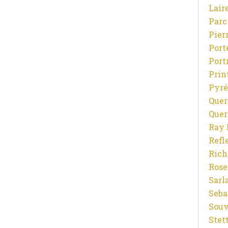
Lair
Parc
Pier
Port
Port
Prin
Pyré
Quer
Quer
Ray 
Refl
Rich
Rose
Sarl
Seba
Souv
Stet