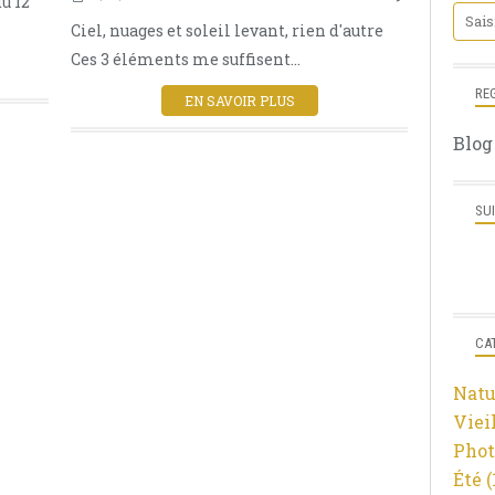
du 12
NUAGES ET CIELS
Ciel, nuages et soleil levant, rien d'autre
AUBE
Ces 3 éléments me suffisent...
COULEURS
NUAGES
RE
EN SAVOIR PLUS
CANONPHOTOGRAPHY
Blog
CANON EOS R
DXO PHOTOLAB 5
SU
CA
Natu
Viei
Phot
Été
(