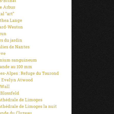
s-Brihat
e Arbus
al "art"
thea Lange
ard-Weston
run
rs du jardin
alies de Nantes
ève
anium sanguineum
ande au 100 mm
es-Alpes : Refuge du Tourond
 Evelyn Atwood
 Wall
 Blossfeld
athédrale de Limoges
athédrale de Limoges la nuit
ande du Cluzeau