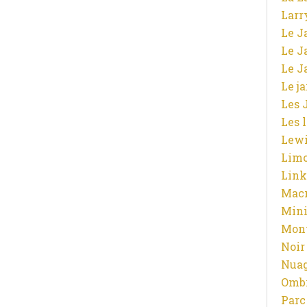
Larr
Le J
Le J
Le J
Le j
Les 
Les 
Lewi
Limo
Link
Macr
Mini
Mont
Noir
Nuag
Ombr
Parc