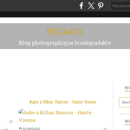
REGARDS
Blog photographique biodégradable
RE
Aube à Rilhac Rancon - Haute-Vienne
RILHAC RANCON
NE
…
CIEL
22/09/2020
…