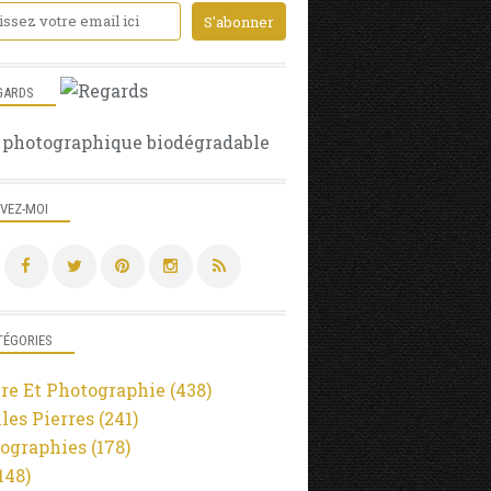
LIMOUSIN
RILHAC RANCON
AURORE
CIEL
GARDS
COULEURS
 photographique biodégradable
CANONEOSR
CANON24-105MMF-4LISUSM
IVEZ-MOI
TÉGORIES
re Et Photographie
(438)
lles Pierres
(241)
ographies
(178)
148)