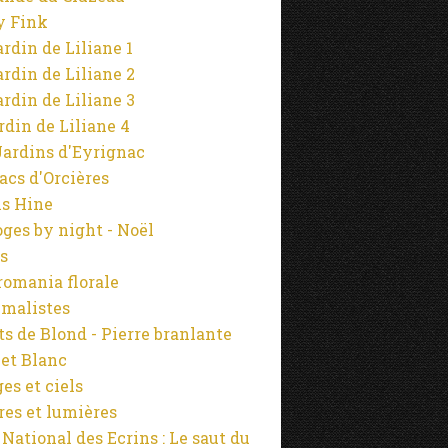
y Fink
ardin de Liliane 1
ardin de Liliane 2
ardin de Liliane 3
ardin de Liliane 4
Jardins d'Eyrignac
lacs d'Orcières
s Hine
ges by night - Noël
s
omania florale
malistes
s de Blond - Pierre branlante
 et Blanc
es et ciels
es et lumières
 National des Ecrins : Le saut du