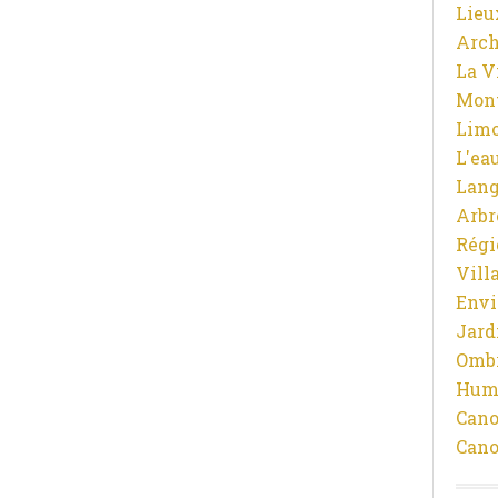
Lieu
Arch
La V
Mon
Limo
L'ea
Lan
Arbr
Régi
Vill
Env
Jard
Ombr
Hum
Cano
Cano