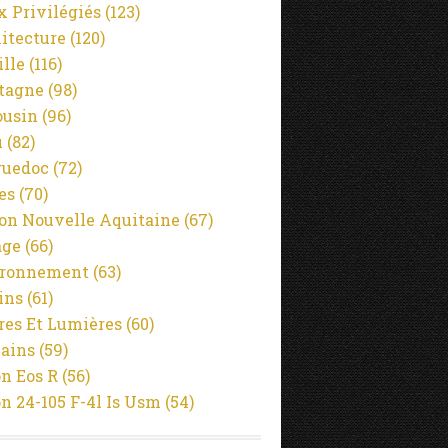
x Privilégiés
(123)
itecture
(120)
ille
(116)
tagne
(98)
usin
(96)
u
(82)
guedoc
(72)
es
(70)
on Nouvelle Aquitaine
(67)
age
(66)
ironnement
(63)
ins
(61)
es Et Lumières
(60)
ains
(59)
n Eos R
(56)
n 24-105 F-4l Is Usm
(54)