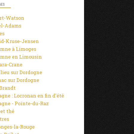
GES
rt-Watson
el-Adams
es
id-Kruse-Jensen
mne à Limoges
mne en Limousin
ara-Crane
lieu sur Dordogne
ac sur Dordogne
-Brandt
agne : Locronan en fin d'été
agne - Pointe-du-Raz
 et thé
tres
onges-la-Rouge