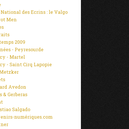
e
 National des Ecrins : le Valgo
rot Men
es
raits
temps 2009
nées - Peyresourde
cy - Martel
cy - Saint Cirq Lapopie
Metzker
ets
ard Avedon
s & Gerberas
at
stiao Salgado
enirs-numériques.com
tner