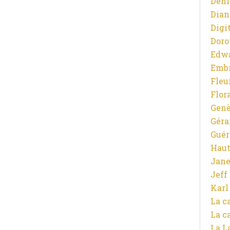
Deni
Dian
Digit
Doro
Edw
Emb
Fleu
Flor
Gen
Gér
Guér
Haut
Jane
Jeff
Karl
La c
La c
La L