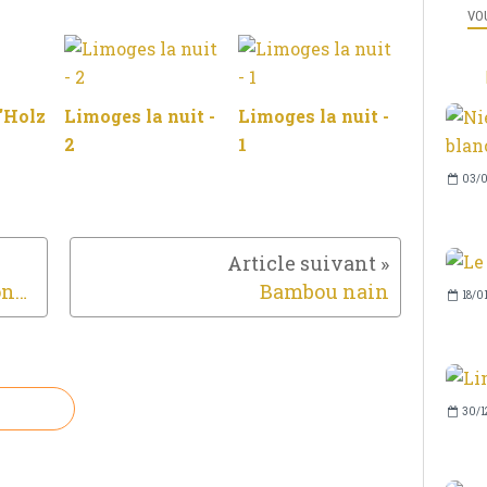
VOU
'Holz
Limoges la nuit -
Limoges la nuit -
2
1
03/0
Seringat (Philadelphus coronarius)
Bambou nain
18/0
30/1