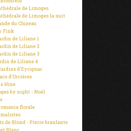
 Blossfeld
athédrale de Limoges
athédrale de Limoges la nuit
ande du Cluzeau
y Fink
ardin de Liliane 1
ardin de Liliane 2
ardin de Liliane 3
ardin de Liliane 4
Jardins d'Eyrignac
lacs d'Orcières
s Hine
ges by night - Noël
s
omania florale
malistes
s de Blond - Pierre branlante
 et Blanc