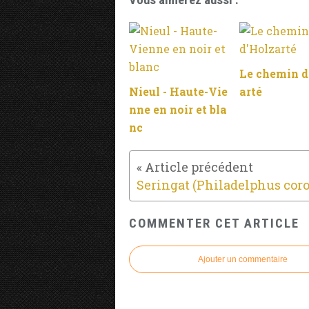
Vous aimerez aussi :
Le chemin d
Nieul - Haute-Vie
arté
nne en noir et bla
nc
COMMENTER CET ARTICLE
Ajouter un commentaire