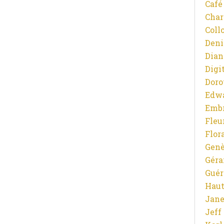
Café
Char
Coll
Deni
Dian
Digit
Doro
Edw
Emb
Fleu
Flor
Gen
Gér
Guér
Haut
Jane
Jeff