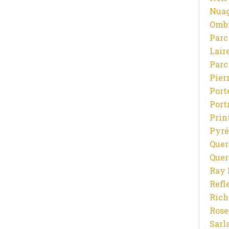
Nuag
Ombr
Parc
Lair
Parc
Pier
Port
Port
Prin
Pyré
Quer
Quer
Ray 
Refl
Rich
Rose
Sarl