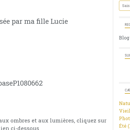
sée par ma fille Lucie
RE
Blog
SU
CA
Natu
Viei
Phot
aux ombres et aux lumières, cliquez sur
Été
(
lien ci-dessous