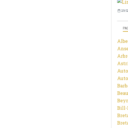
29/1
PA
Albe
Ans
Arbr
Astr
Auto
Auto
Barb
Beau
Beyn
Bill
Bret
Bret