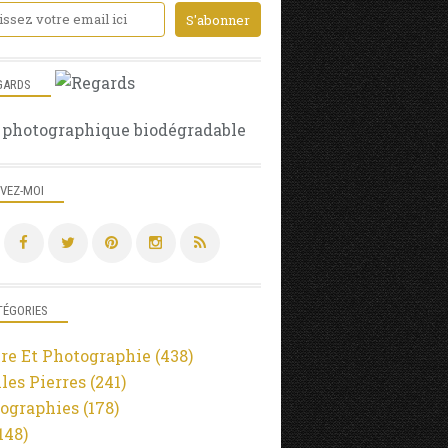
GARDS
 photographique biodégradable
IVEZ-MOI
TÉGORIES
re Et Photographie
(438)
lles Pierres
(241)
ographies
(178)
148)