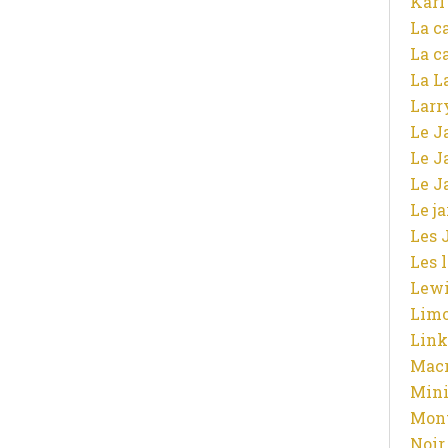
Karl
La c
La c
La L
Larr
Le J
Le J
Le J
Le j
Les 
Les 
Lewi
Limo
Link
Macr
Mini
Mont
Noir