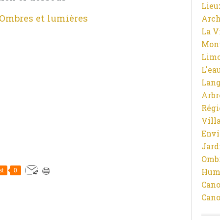
Lieu
mbres et lumières
Arch
La V
Mon
Limo
L'ea
Lan
Arbr
Régi
Vill
Env
Jard
Ombr
Hum
st
0
Cano
Cano