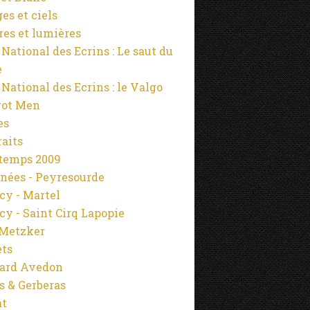
es et ciels
es et lumières
 National des Ecrins : Le saut du
e
 National des Ecrins : le Valgo
rot Men
es
raits
temps 2009
nées - Peyresourde
cy - Martel
cy - Saint Cirq Lapopie
Metzker
ets
ard Avedon
s & Gerberas
at