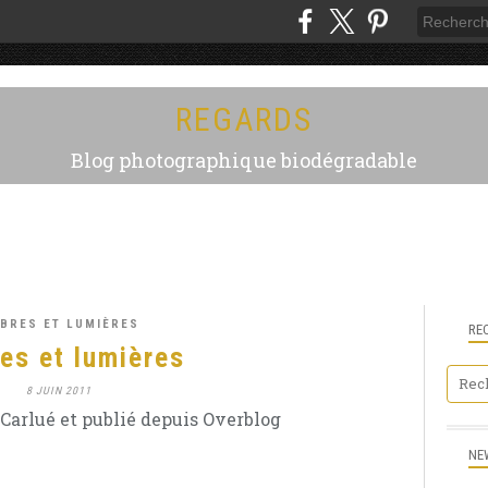
REGARDS
Blog photographique biodégradable
BRES ET LUMIÈRES
RE
es et lumières
8 JUIN 2011
Carlué et publié depuis Overblog
NE