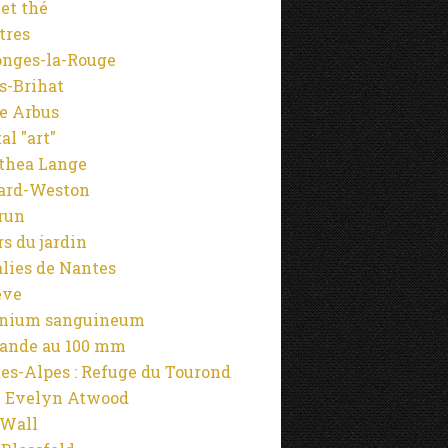
 et thé
tres
onges-la-Rouge
s-Brihat
e Arbus
al "art"
thea Lange
ard-Weston
run
rs du jardin
alies de Nantes
ève
anium sanguineum
ande au 100 mm
es-Alpes : Refuge du Tourond
 Evelyn Atwood
 Wall