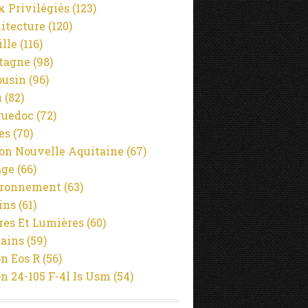
x Privilégiés
(123)
itecture
(120)
ille
(116)
tagne
(98)
usin
(96)
u
(82)
guedoc
(72)
es
(70)
on Nouvelle Aquitaine
(67)
age
(66)
ironnement
(63)
ins
(61)
es Et Lumières
(60)
ains
(59)
n Eos R
(56)
n 24-105 F-4l Is Usm
(54)