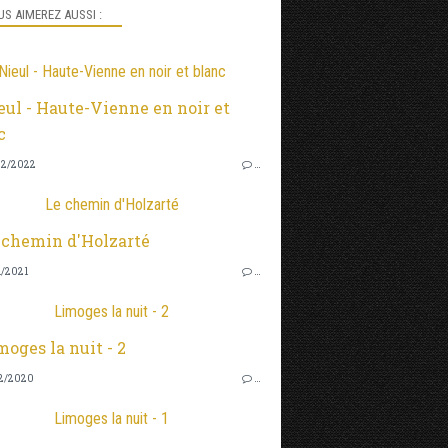
S AIMEREZ AUSSI :
Nieul - Haute-Vienne en noir et blanc
2/2022
…
Le chemin d'Holzarté
1/2021
…
Limoges la nuit - 2
2/2020
…
Limoges la nuit - 1