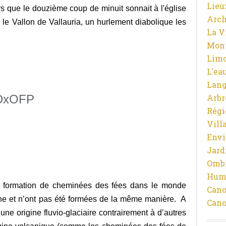
Lieu
ors que le douzième coup de minuit sonnait à l'église
Arch
le Vallon de Vallauria, un hurlement diabolique les
La V
Mon
Limo
L'ea
Lan
Arbr
Régi
Vill
Env
Jard
Ombr
Hum
e formation de cheminées des fées dans le monde
Cano
ine et n’ont pas été formées de la même manière. A
Cano
une origine fluvio-glaciaire contrairement à d’autres