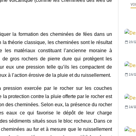
igine volcanique (comme les cheminées des fées de
VOU
pliquer la formation des cheminées de fées dans un
 la théorie classique, les cheminées sont le résultat
29/1
ne les matériaux constituant l’ancienne moraine à
s de gros rochers de pierre dure qui protègent les
ur eux une pression telle qu’ils les compactent de
ux à l’action érosive de la pluie et du ruissellement.
26/1
 pression exercée par le rocher sur les couches
 la protection contre la pluie offerte par le rocher est
tion des cheminées. Selon eux, la présence du rocher
24/1
es eaux ce qui favorise le dépôt de leur charge
 des sédiments situés sous le bloc rocheux. Dans ce
es cheminées au fur et à mesure que le ruissellement