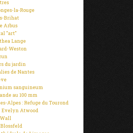
tres
onges-la-Rouge
s-Brihat
e Arbus
al "art"
thea Lange
ard-Weston
run
rs du jardin
alies de Nantes
ève
anium sanguineum
ande au 100 mm
es-Alpes : Refuge du Tourond
 Evelyn Atwood
 Wall
 Blossfeld