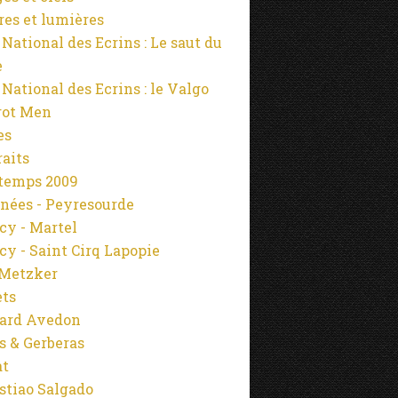
es et lumières
 National des Ecrins : Le saut du
e
 National des Ecrins : le Valgo
rot Men
es
raits
temps 2009
nées - Peyresourde
cy - Martel
cy - Saint Cirq Lapopie
Metzker
ets
ard Avedon
s & Gerberas
at
stiao Salgado