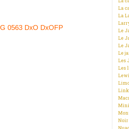
La c
La c
La L
Larr
Le J
Le J
Le J
Le j
Les 
Les 
Lewi
Limo
Link
Macr
Mini
Mont
Noir
Nuag