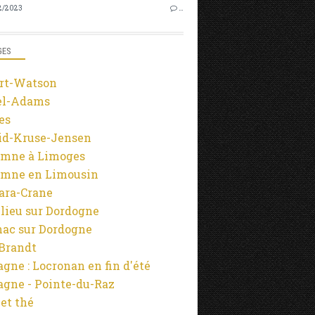
2/2023
…
GES
rt-Watson
el-Adams
es
id-Kruse-Jensen
mne à Limoges
mne en Limousin
ara-Crane
lieu sur Dordogne
ac sur Dordogne
-Brandt
agne : Locronan en fin d'été
agne - Pointe-du-Raz
 et thé