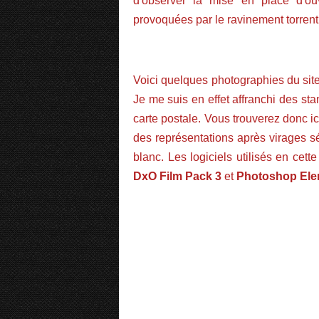
d'observer la mise en place d'ouv
provoquées par le ravinement torrenti
Voici quelques photographies du site
Je me suis en effet affranchi des st
carte postale. Vous trouverez donc ic
des représentations après virages sép
blanc. Les logiciels utilisés en cet
DxO Film Pack 3
et
Photoshop Ele