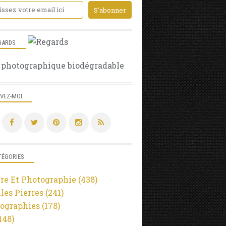
GARDS
 photographique biodégradable
IVEZ-MOI
TÉGORIES
re Et Photographie
(438)
lles Pierres
(241)
ographies
(178)
148)