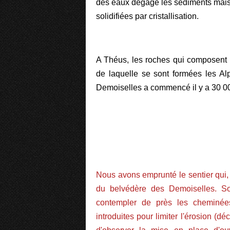
des eaux dégage les sédiments mais 
solidifiées par cristallisation.
A Théus, les roches qui composent l
de laquelle se sont formées les A
Demoiselles a commencé il y a 30 00
Nous avons emprunté le sentier qui, 
du belvédère des Demoiselles. Son
contempler de près les cheminée
introduites pour limiter l'érosion (dé