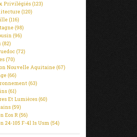
x Privilégiés
(123)
itecture
(120)
ille
(116)
tagne
(98)
usin
(96)
u
(82)
guedoc
(72)
es
(70)
on Nouvelle Aquitaine
(67)
age
(66)
ironnement
(63)
ins
(61)
es Et Lumières
(60)
ains
(59)
n Eos R
(56)
n 24-105 F-4l Is Usm
(54)