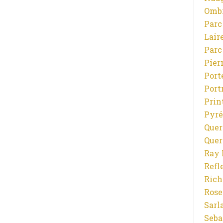
Ombr
Parc
Lair
Parc
Pier
Port
Port
Prin
Pyré
Quer
Quer
Ray 
Refl
Rich
Rose
Sarl
Seba