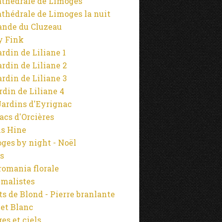
athédrale de Limoges
athédrale de Limoges la nuit
ande du Cluzeau
y Fink
ardin de Liliane 1
ardin de Liliane 2
ardin de Liliane 3
ardin de Liliane 4
Jardins d'Eyrignac
lacs d'Orcières
s Hine
ges by night - Noël
s
omania florale
malistes
s de Blond - Pierre branlante
 et Blanc
es et ciels