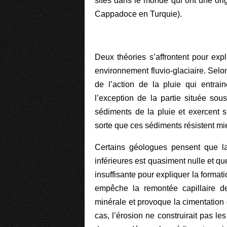
sites dans le monde qui ont une or
Cappadoce en Turquie).
Deux théories s’affrontent pour ex
environnement fluvio-glaciaire. Selon
de l’action de la pluie qui entrai
l’exception de la partie située sou
sédiments de la pluie et exercent s
sorte que ces sédiments résistent mie
Certains géologues pensent que la
inférieures est quasiment nulle et que
insuffisante pour expliquer la forma
empêche la remontée capillaire d
minérale et provoque la cimentation
cas, l’érosion ne construirait pas l