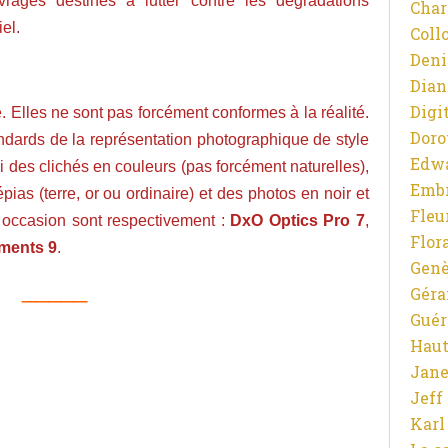
rages destinés à lutter contre les dégradations
Char
el.
Coll
Deni
Dian
Digit
. Elles ne sont pas forcément conformes à la réalité.
Doro
andards de la représentation photographique de style
Edw
i des clichés en couleurs (pas forcément naturelles),
Emb
ias (terre, or ou ordinaire) et des photos en noir et
Fleu
te occasion sont respectivement :
DxO Optics Pro 7
,
Flor
ments 9
.
Gen
_____
Gér
Guér
Haut
Jane
Jeff
Karl