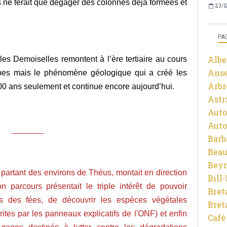
ne ferait que dégager des colonnes déjà formées et
23/1
PA
Albe
es Demoiselles remontent à l’ère tertiaire au cours
Ans
lpes mais le phénomène géologique qui a créé les
Arbr
0 ans seulement et continue encore aujourd’hui.
Astr
Auto
Auto
_______
Barb
Beau
Beyn
partant des environs de Théus, montait en direction
Bill
 parcours présentait le triple intérêt de pouvoir
Bret
s des fées, de découvrir les espèces végétales
Bret
crites par les panneaux explicatifs de l'ONF) et enfin
Café