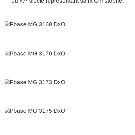
du
xv
siècle représentant saint Christophe.