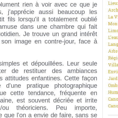
Lieu
olument rien à voir avec ce que je
Arch
us, j'apprécie aussi beaucoup les
La V
 fils lorsqu'il a totalement oublié
Mon
'amuse dans une chambre qui fait
Limo
otidien. Je trouve un grand intérêt
L'ea
 son image en contre-jour, face à
Lan
Arbr
Régi
imples et dépouillées. Leur seule
Vill
ter de restituer des ambiances
Env
 attitudes enfantines. Cette façon
Jard
 d'une pratique photographique
Ombr
que cette tendance, fréquente en
Hum
Cano
ine, est souvent décriée et irrite
Cano
t/ou théoriciens. Peu importe,
ce que l'on a envie de faire, sans se