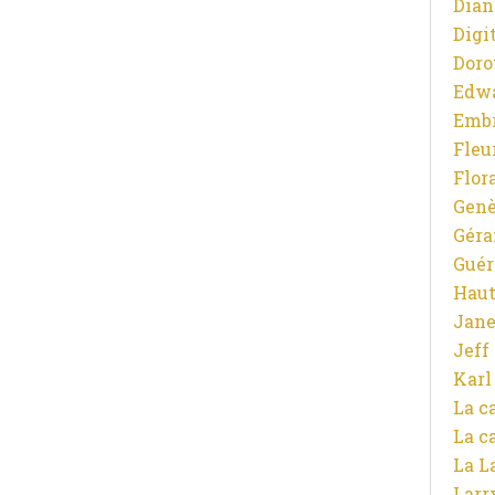
Dian
Digit
Doro
Edw
Emb
Fleu
Flor
Gen
Gér
Guér
Haut
Jane
Jeff
Karl
La c
La c
La L
Larr