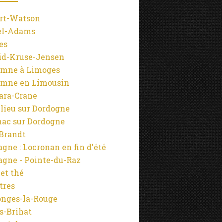
rt-Watson
el-Adams
es
id-Kruse-Jensen
mne à Limoges
mne en Limousin
ara-Crane
lieu sur Dordogne
ac sur Dordogne
-Brandt
agne : Locronan en fin d'été
agne - Pointe-du-Raz
 et thé
tres
onges-la-Rouge
s-Brihat