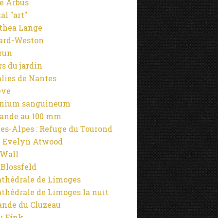
e Arbus
al "art"
thea Lange
ard-Weston
run
rs du jardin
alies de Nantes
ève
anium sanguineum
ande au 100 mm
es-Alpes : Refuge du Tourond
 Evelyn Atwood
 Wall
 Blossfeld
athédrale de Limoges
athédrale de Limoges la nuit
ande du Cluzeau
y Fink