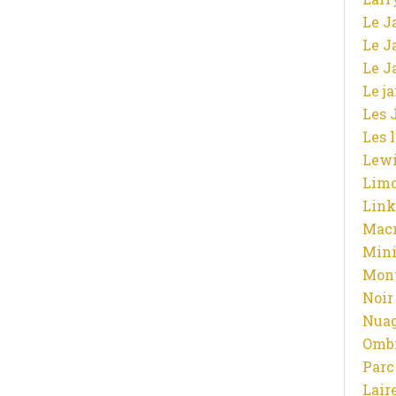
Le J
Le J
Le J
Le j
Les 
Les 
Lewi
Limo
Link
Macr
Mini
Mont
Noir
Nuag
Ombr
Parc
Lair