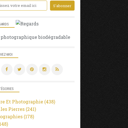
GARDS
 photographique biodégradable
IVEZ-MOI
TÉGORIES
re Et Photographie
(438)
lles Pierres
(241)
ographies
(178)
148)