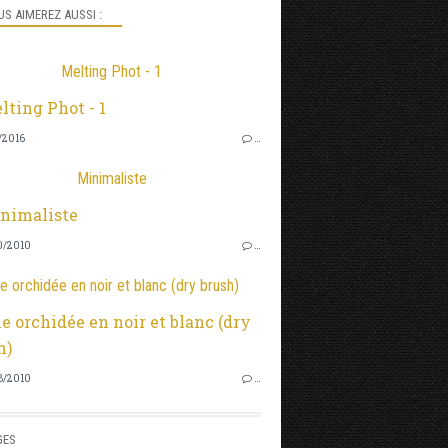
S AIMEREZ AUSSI :
Melting Phot - 1
/2016
…
Minimaliste
0/2010
…
e orchidée en noir et blanc (dry brush)
8/2010
…
GES