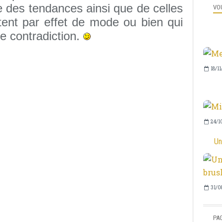
 des tendances ainsi que de celles
VOU
tent par effet de mode ou bien qui
de contradiction.
18/11
24/1
Un
31/0
PA