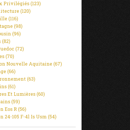
x Privilégiés
(123)
itecture
(120)
ille
(116)
tagne
(98)
usin
(96)
u
(82)
guedoc
(72)
es
(70)
on Nouvelle Aquitaine
(67)
age
(66)
ironnement
(63)
ins
(61)
es Et Lumières
(60)
ains
(59)
n Eos R
(56)
n 24-105 F-4l Is Usm
(54)