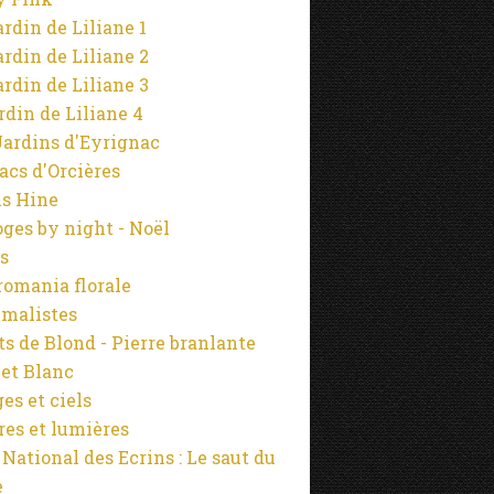
ardin de Liliane 1
ardin de Liliane 2
ardin de Liliane 3
ardin de Liliane 4
Jardins d'Eyrignac
lacs d'Orcières
s Hine
ges by night - Noël
s
omania florale
malistes
s de Blond - Pierre branlante
 et Blanc
es et ciels
es et lumières
 National des Ecrins : Le saut du
e