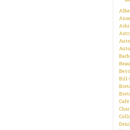
Albe
Ans
Arbr
Astr
Auto
Auto
Barb
Beau
Beyn
Bill
Bret
Bret
Café
Char
Coll
Deni