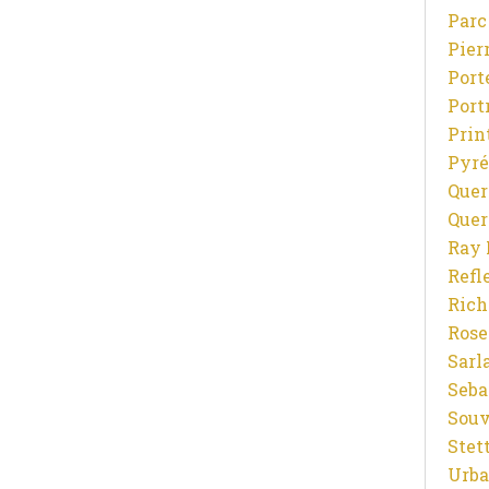
Parc
Pier
Port
Port
Prin
Pyré
Quer
Quer
Ray 
Refl
Rich
Rose
Sarl
Seba
Souv
Stet
Urba