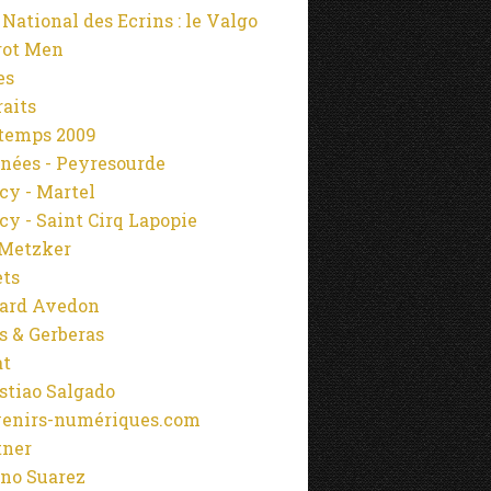
 National des Ecrins : le Valgo
rot Men
es
raits
temps 2009
nées - Peyresourde
cy - Martel
cy - Saint Cirq Lapopie
Metzker
ets
ard Avedon
s & Gerberas
at
stiao Salgado
enirs-numériques.com
tner
no Suarez