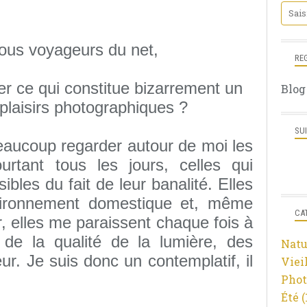
ous voyageurs du net,
RE
 ce qui constitue bizarrement un
Blog
laisirs photographiques ?
SU
beaucoup regarder autour de moi les
rtant tous les jours, celles qui
isibles du fait de leur banalité. Elles
vironnement domestique et, même
CA
r, elles me paraissent chaque fois à
 de la qualité de la lumière, des
Natu
. Je suis donc un contemplatif, il
Viei
Phot
Été
(