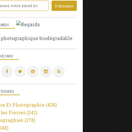
GARDS
 photographique biodégradable
IVEZ-MOI
TÉGORIES
re Et Photographie
(438)
lles Pierres
(241)
ographies
(178)
148)