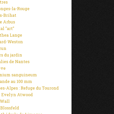
tres
onges-la-Rouge
s-Brihat
e Arbus
al "art"
thea Lange
ard-Weston
run
rs du jardin
alies de Nantes
ève
anium sanguineum
ande au 100 mm
es-Alpes : Refuge du Tourond
 Evelyn Atwood
 Wall
 Blossfeld