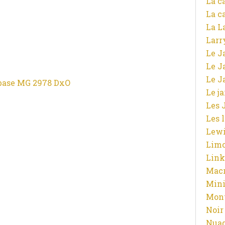
La c
La c
La L
Larr
Le J
Le J
Le J
Le j
Les 
Les 
Lewi
Limo
Link
Macr
Mini
Mont
Noir
Nuag