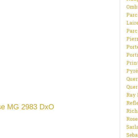
Ombr
Parc
Lair
Parc
Pier
Port
Port
Prin
Pyré
Quer
Quer
Ray 
Refl
Rich
Rose
Sarl
Seba