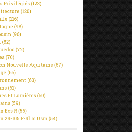
x Privilégiés
(123)
itecture
(120)
ille
(116)
tagne
(98)
usin
(96)
u
(82)
guedoc
(72)
es
(70)
on Nouvelle Aquitaine
(67)
age
(66)
ironnement
(63)
ins
(61)
es Et Lumières
(60)
ains
(59)
n Eos R
(56)
n 24-105 F-4l Is Usm
(54)