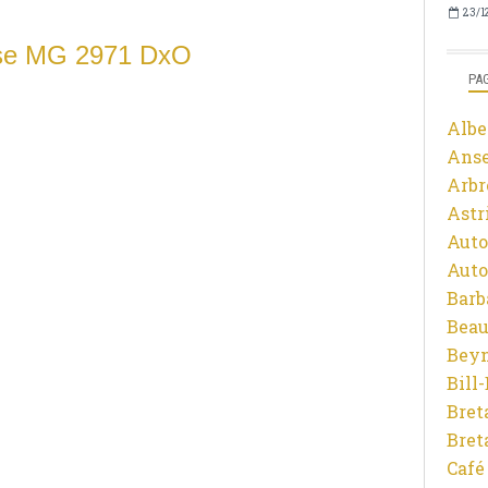
23/1
PA
Albe
Ans
Arbr
Astr
Auto
Auto
Barb
Beau
Beyn
Bill
Bret
Bret
Café