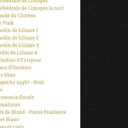
athédrale de Limoges
athédrale de Limoges la nuit
ande du Cluzeau
y Fink
ardin de Liliane 1
ardin de Liliane 2
ardin de Liliane 3
ardin de Liliane 4
Jardins d'Eyrignac
lacs d'Orcières
s Hine
ges by night - Noël
s
omania florale
malistes
s de Blond - Pierre branlante
 et Blanc
es et ciels