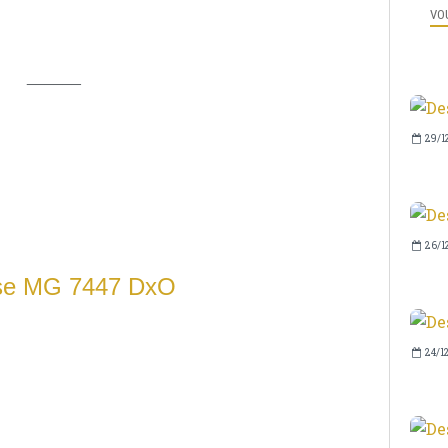
VOU
______
29/1
26/1
24/1