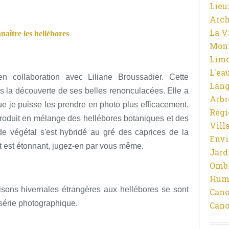
Lieu
Arch
La V
aître les hellébores
Mon
Limo
L'ea
n collaboration avec Liliane Broussadier. Cette
Lan
s la découverte de ses belles renonculacées. Elle a
Arbr
ue je puisse les prendre en photo plus efficacement.
Régi
ntroduit en mélange des hellébores botaniques et des
Vill
de végétal s'est hybridé au gré des caprices de la
Env
tat est étonnant, jugez-en par vous même.
Jard
Ombr
Hum
raisons hivernales étrangères aux hellébores se sont
Cano
série photographique.
Cano