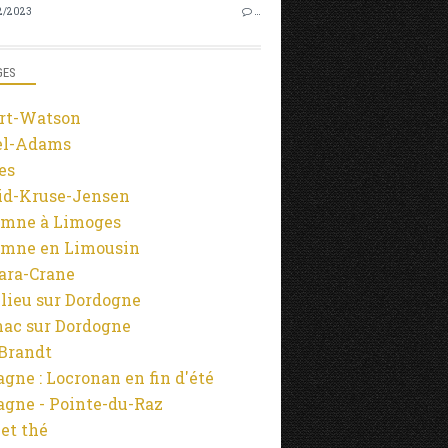
2/2023
…
GES
rt-Watson
el-Adams
es
id-Kruse-Jensen
mne à Limoges
mne en Limousin
ara-Crane
lieu sur Dordogne
ac sur Dordogne
-Brandt
agne : Locronan en fin d'été
agne - Pointe-du-Raz
 et thé