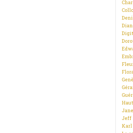
Char
Coll
Deni
Dian
Digit
Doro
Edw
Emb
Fleu
Flor
Gen
Gér
Guér
Haut
Jane
Jeff
Karl