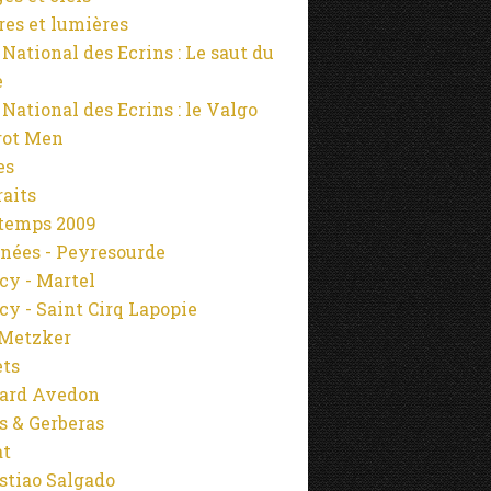
es et lumières
 National des Ecrins : Le saut du
e
 National des Ecrins : le Valgo
rot Men
es
raits
temps 2009
nées - Peyresourde
cy - Martel
cy - Saint Cirq Lapopie
Metzker
ets
ard Avedon
s & Gerberas
at
stiao Salgado