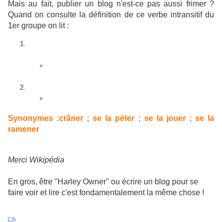
Mais au fait, publier un blog n'est-ce pas aussi frimer ?
Quand on consulte la définition de ce verbe intransitif du
1er groupe on lit :
Prendre un air assuré,
confiant
, pour faire
impression,
bluffer
.
J'ai
frimé
toute la partie mais ça n'a pas suffi,
c'est Jean qui a gagné.
Faire l’important, vouloir épater la galerie.
Arrête de
frimer
, ça énerve tout le monde !
Synonymes :
crâner ;
se la péter ;
se la jouer ;
se la
ramener
Merci Wikipédia
En gros, être "Harley Owner" ou écrire un blog pour se
faire voir et lire c'est fondamentalement la même chose !