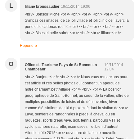
L
liliane broussaudier
19/11/2014 19:06
<br /> Bonsoir Michel<br /> <br /> <br /> <br /> <br /> <br />
Sympas ces images de ce joli village et joli clin d'oeil averc la
porte et le cadenas rouillés<br /> <br /> <br /> <br /> <br />
<br /> Bises et belle soirée<br /> <br /> <br /> liliane<br />
Répondre
O
Office de Tourisme Pays de St Bonnet en
19/11/2014
Champsaur
12:04
<br /> Bonjour,<br /> <br /> <br /> Nous vous remercions pour
cet article et ces belles photos qui donnent un apercu de
notre charmant petit village.<br /> <br /> <br /> La position
géographique de Saint-Bonnet, au coeur de la vallée, offre de
multiples possibilités de loisirs et de découvertes, hiver
comme été: stations de ski à proximité dont la station de<br />
Laye, sentiers de randonnées à pieds, à cheval ou en
raquettes, sports d’eau vive, golf, tennis, parcours VTT et
cyclo, patinoire naturelle, écomusées... et bien d’autres!
Attention été 2015<br /> ouverture de la toute nouvelle