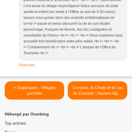
piscine couverte à St Bonnet.<br /> <br /> <br /> Saint-Bonnet
c’est aussi un village moyenâgeux! Grâce aux jeux de piste
adulte et enfant (en vente à l’Office au prix de 0.50 euros),
laissez vous guider dans des endroits emblématiques de
ce<br /> passé et venez découvrir la vie de son illustre
personnage, François de Bonne, duc de Lesdiguière et
connétable de France.<br /> <br /> <br /> Nous espérons vous
accueillir très bientôt dans notre jolie vallée.<br /> <br /> <br
/> Cordialement,<br /> <br /> <br /> L’équipe de l’Office de
Tourisme.<br />
Répondre
< Gapençais - Villages
Crevoux, la Chalp et le Lac
perchés
du Crachet - Hautes-Alpes
>
Hébergé par Overblog
Top articles