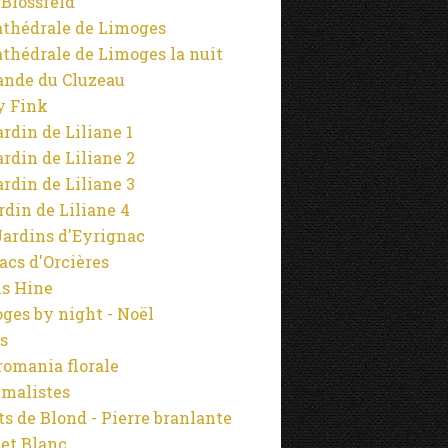
 Blossfeld
athédrale de Limoges
athédrale de Limoges la nuit
ande du Cluzeau
y Fink
ardin de Liliane 1
ardin de Liliane 2
ardin de Liliane 3
ardin de Liliane 4
Jardins d'Eyrignac
lacs d'Orcières
s Hine
ges by night - Noël
s
omania florale
malistes
s de Blond - Pierre branlante
 et Blanc