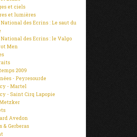
es et ciels
es et lumières
 National des Ecrins : Le saut du
e
 National des Ecrins : le Valgo
rot Men
es
raits
temps 2009
nées - Peyresourde
cy - Martel
cy - Saint Cirq Lapopie
Metzker
ets
ard Avedon
s & Gerberas
at