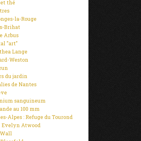
 et thé
tres
onges-la-Rouge
s-Brihat
e Arbus
al "art"
thea Lange
ard-Weston
run
rs du jardin
alies de Nantes
ève
anium sanguineum
ande au 100 mm
es-Alpes : Refuge du Tourond
 Evelyn Atwood
 Wall