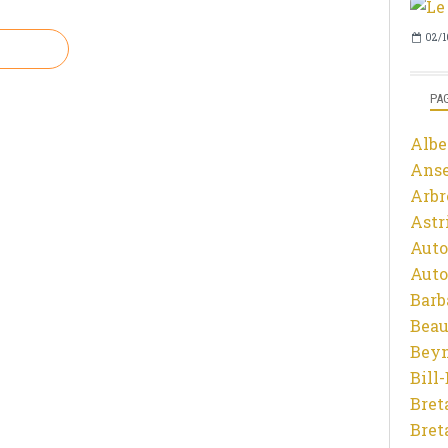
02/1
PA
Albe
Ans
Arbr
Astr
Auto
Auto
Barb
Beau
Beyn
Bill
Bret
Bret