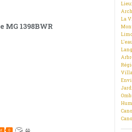
Lieu
Arch
La V
Mon
Limo
L'ea
Lan
Arbr
Régi
Vill
Env
Jard
Ombr
Hum
Cano
Cano
st
0