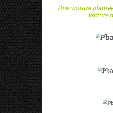
Une voiture plantée
voiture da