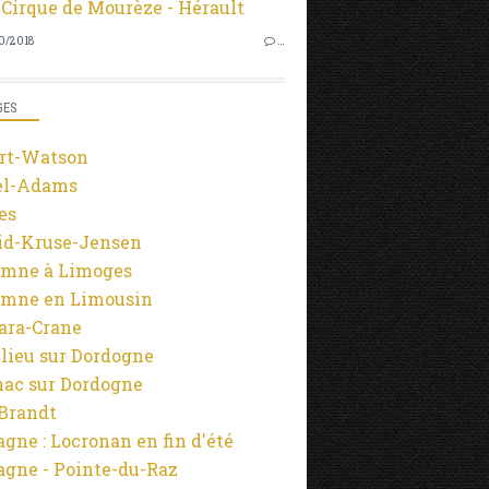
0/2018
…
GES
rt-Watson
el-Adams
es
id-Kruse-Jensen
mne à Limoges
mne en Limousin
ara-Crane
lieu sur Dordogne
ac sur Dordogne
-Brandt
agne : Locronan en fin d'été
agne - Pointe-du-Raz