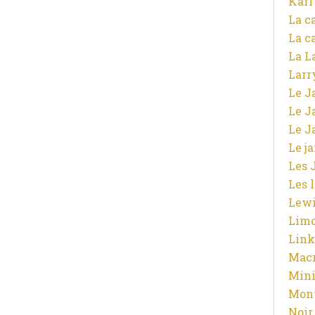
Karl
La c
La c
La L
Larr
Le J
Le J
Le J
Le j
Les 
Les 
Lewi
Limo
Link
Macr
Mini
Mont
Noir