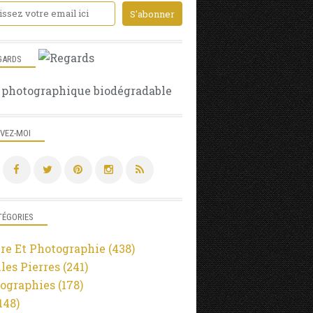
GARDS
 photographique biodégradable
IVEZ-MOI
TÉGORIES
re Et Photographie
(438)
lles Pierres
(241)
ographies
(178)
148)