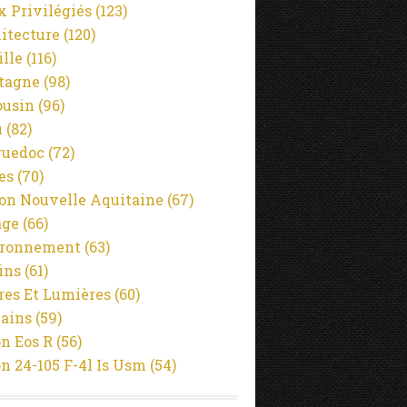
x Privilégiés
(123)
itecture
(120)
ille
(116)
tagne
(98)
usin
(96)
u
(82)
guedoc
(72)
es
(70)
on Nouvelle Aquitaine
(67)
age
(66)
ironnement
(63)
ins
(61)
es Et Lumières
(60)
ains
(59)
n Eos R
(56)
n 24-105 F-4l Is Usm
(54)