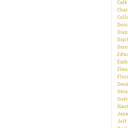
Café
Char
Coll
Deni
Dian
Digit
Doro
Edw
Emb
Fleu
Flor
Gen
Gér
Guér
Haut
Jane
Jeff