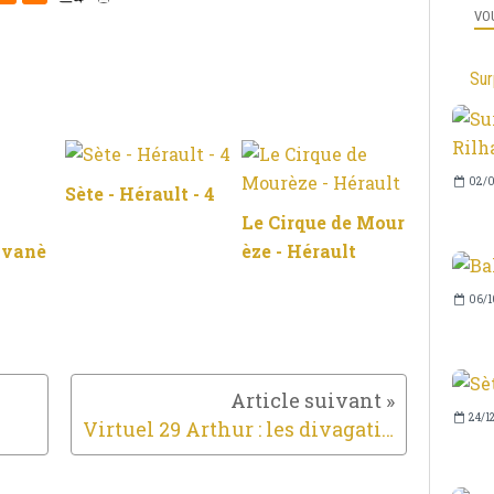
VOU
Sur
02/0
Sète - Hérault - 4
Le Cirque de Mour
lvanè
èze - Hérault
06/1
24/1
Virtuel 29 Arthur : les divagations