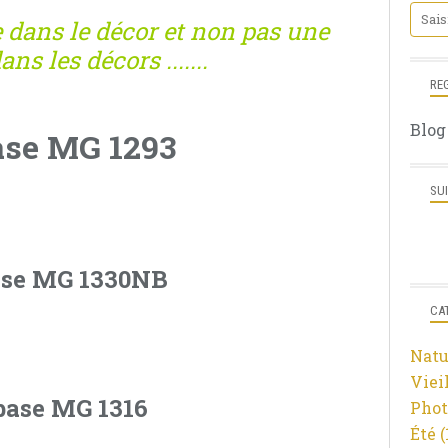
 dans le décor et non pas une
ns les décors .......
RE
Blog
SU
CA
Natu
Viei
Phot
Été
(