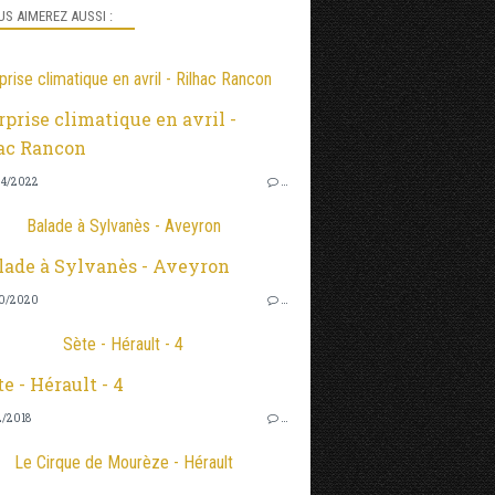
S AIMEREZ AUSSI :
prise climatique en avril - Rilhac Rancon
4/2022
…
Balade à Sylvanès - Aveyron
0/2020
…
Sète - Hérault - 4
2/2018
…
Le Cirque de Mourèze - Hérault