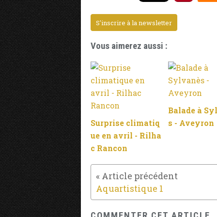
S'inscrire à la newsletter
Vous aimerez aussi :
Balade à Sy
Surprise climatiq
s - Aveyron
ue en avril - Rilha
c Rancon
Aquartistique 1
COMMENTER CET ARTICLE