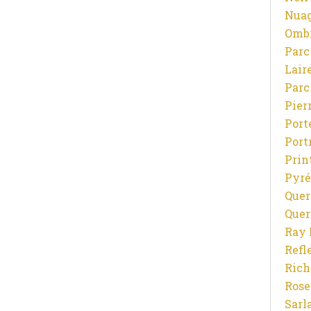
Nuag
Ombr
Parc
Lair
Parc
Pier
Port
Port
Prin
Pyré
Quer
Quer
Ray 
Refl
Rich
Rose
Sarl